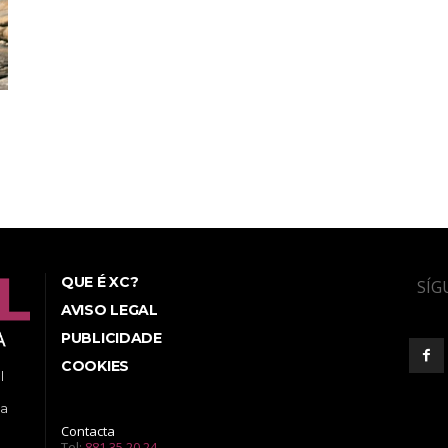
QUE É XC?
SÍG
AVISO LEGAL
PUBLICIDADE
COOKIES
l
ea
Contacta
Tel:
881 35 20 24