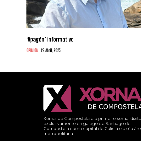
‘Apagón’ informativo
OPINIÓN
29 Abril, 2025
Xornal de Compostela é o primeiro xornal dixita
exclusivamente en galego de Santiago de
Compostela como capital de Galicia e a súa ár
metropolitana