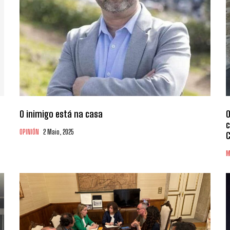
O inimigo está na casa
O
c
OPINIÓN
2 Maio, 2025
C
M