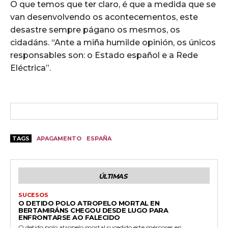
O que temos que ter claro, é que a medida que se
van desenvolvendo os acontecementos, este
desastre sempre págano os mesmos, os
cidadáns. “Ante a miña humilde opinión, os únicos
responsables son: o Estado español e a Rede
Eléctrica”.
TAGS
APAGAMENTO
ESPAÑA
ÚLTIMAS
SUCESOS
O DETIDO POLO ATROPELO MORTAL EN
BERTAMIRÁNS CHEGOU DESDE LUGO PARA
ENFRONTARSE AO FALECIDO
O detido polo atropelo mortal sucedido este mércores en