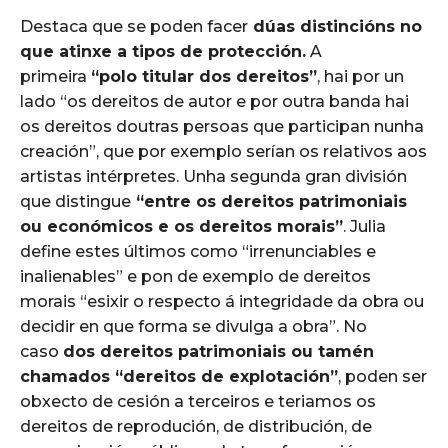
Destaca que se poden facer
dúas distincións no
que atinxe a tipos de protección.
A
primeira
“polo titular dos dereitos”
, hai por un
lado “os dereitos de autor e por outra banda hai
os dereitos doutras persoas que participan nunha
creación”, que por exemplo serían os relativos aos
artistas intérpretes. Unha segunda gran división
que distingue
“entre os dereitos patrimoniais
ou económicos e os dereitos morais”
. Julia
define estes últimos como “irrenunciables e
inalienables” e pon de exemplo de dereitos
morais “esixir o respecto á integridade da obra ou
decidir en que forma se divulga a obra”. No
caso
dos dereitos patrimoniais ou tamén
chamados “dereitos de explotación”
, poden ser
obxecto de cesión a terceiros e teriamos os
dereitos de reprodución, de distribución, de