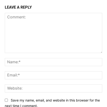
LEAVE A REPLY
Comment:
Na
Ema
Web
Save my name, email, and website in this browser for the
next time I comment.