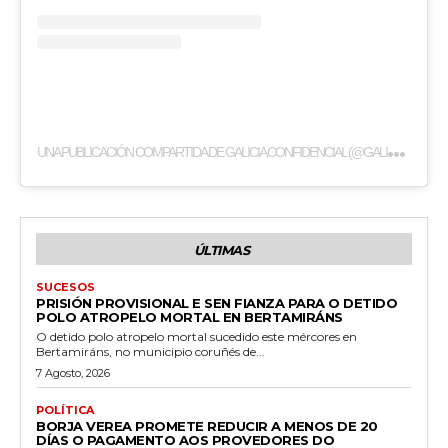
U
NA PUBLICACIÓN COMPARTIDA DE GALICIA CONFIDENCIAL (@GALICIA_CONFIDENCIAL)
ÚLTIMAS
SUCESOS
PRISIÓN PROVISIONAL E SEN FIANZA PARA O DETIDO
POLO ATROPELO MORTAL EN BERTAMIRÁNS
O detido polo atropelo mortal sucedido este mércores en
Bertamiráns, no municipio coruñés de...
7 Agosto, 2026
POLÍTICA
BORJA VEREA PROMETE REDUCIR A MENOS DE 20
DÍAS O PAGAMENTO AOS PROVEDORES DO