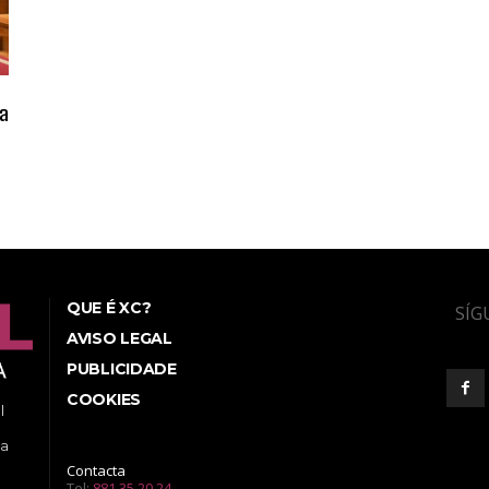
ra
QUE É XC?
SÍG
AVISO LEGAL
PUBLICIDADE
COOKIES
l
ea
Contacta
Tel:
881 35 20 24