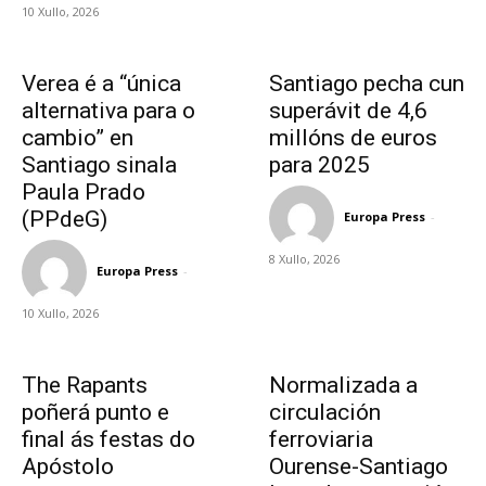
10 Xullo, 2026
Verea é a “única
Santiago pecha cun
alternativa para o
superávit de 4,6
cambio” en
millóns de euros
Santiago sinala
para 2025
Paula Prado
(PPdeG)
Europa Press
-
8 Xullo, 2026
Europa Press
-
10 Xullo, 2026
The Rapants
Normalizada a
poñerá punto e
circulación
final ás festas do
ferroviaria
Apóstolo
Ourense-Santiago