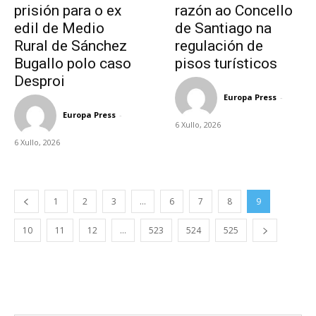
prisión para o ex
razón ao Concello
edil de Medio
de Santiago na
Rural de Sánchez
regulación de
Bugallo polo caso
pisos turísticos
Desproi
Europa Press
-
Europa Press
-
6 Xullo, 2026
6 Xullo, 2026
1
2
3
…
6
7
8
9
10
11
12
…
523
524
525