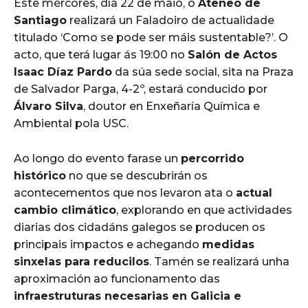
Este mércores, día 22 de maio, o
Ateneo de
Santiago
realizará un Faladoiro de actualidade
titulado ‘Como se pode ser máis sustentable?’. O
acto, que terá lugar ás 19:00 no
Salón de Actos
Isaac Díaz Pardo
da súa sede social, sita na Praza
de Salvador Parga, 4-2º, estará conducido por
Álvaro Silva
, doutor en Enxeñaría Química e
Ambiental pola USC.
Ao longo do evento farase un
percorrido
histórico
no que se descubrirán os
acontecementos que nos levaron ata o
actual
cambio climático
, explorando en que actividades
diarias dos cidadáns galegos se producen os
principais impactos e achegando
medidas
sinxelas para reducilos
. Tamén se realizará unha
aproximación ao funcionamento das
infraestruturas necesarias en Galicia e