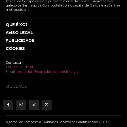
Xornal de Compostela é o primeiro xornal dixital exclusivamente en
galego de Santiago de Compostela como capital de Galicia e a súa área
metropolitana
QUE É XC?
AVISO LEGAL
PUBLICIDADE
COOKIES
Contacta
Tel:
881 35 20 24
Email:
redaccion@xornaldecompostela.gal
SÍGUENOS
© Xornal de Compostela - Xurimaru Servizos de Comunicación 2010 S.L.