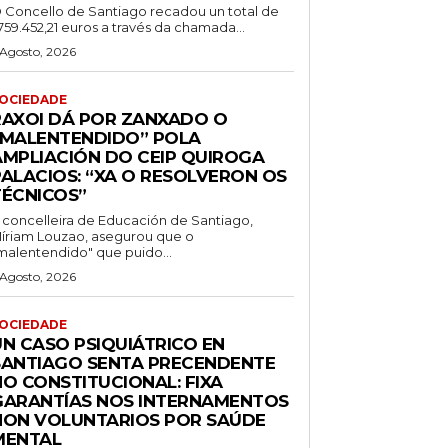
 Concello de Santiago recadou un total de
.759.452,21 euros a través da chamada...
 Agosto, 2026
OCIEDADE
RAXOI DÁ POR ZANXADO O
“MALENTENDIDO” POLA
AMPLIACIÓN DO CEIP QUIROGA
PALACIOS: “XA O RESOLVERON OS
TÉCNICOS”
 concelleira de Educación de Santiago,
íriam Louzao, asegurou que o
malentendido" que puido...
 Agosto, 2026
OCIEDADE
UN CASO PSIQUIÁTRICO EN
SANTIAGO SENTA PRECENDENTE
NO CONSTITUCIONAL: FIXA
GARANTÍAS NOS INTERNAMENTOS
NON VOLUNTARIOS POR SAÚDE
MENTAL