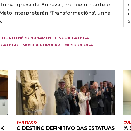
o na Igrexa de Bonaval, no que o cuarteto
O
d
 Mato interpretarán ‘Transformacións’, unha
u
.
5
DOROTHÉ SCHUBARTH
LINGUA GALEGA
 GALEGO
MÚSICA POPULAR
MUSICÓLOGA
SANTIAGO
CU
CK
O DESTINO DEFINITIVO DAS ESTATUAS
‘A