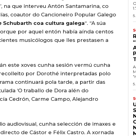
O
a’, na que interveu Antón Santamarina, co
1
as, coautor do Cancioneiro Popular Galego
5
 Schubarth coa cultura galega
“. “A súa
S
 porque por aquel entón había aínda centos
cientes musicólogos que lles prestasen a
án este xoves cunha sesión vermú cunha
A
M
recolleito por Dorothé interpretadas polo
"
ama continuará pola tarde, a partir das
5
ulada ‘O traballo de Dora alén do
Lucía Cedrón, Carme Campo, Alejandro
S
 audiovisual, cunha selección de imaxes e
irecto de Cástor e Félix Castro. A xornada