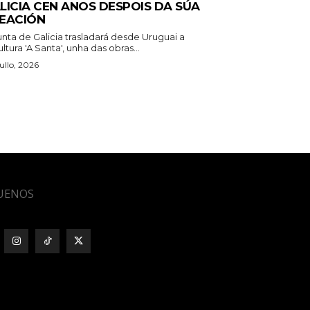
LICIA CEN ANOS DESPOIS DA SÚA
EACIÓN
unta de Galicia trasladará desde Uruguai a
ltura 'A Santa', unha das obras...
ullo, 2026
UENOS