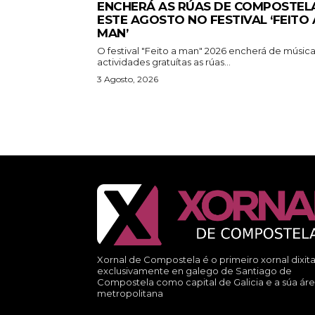
ENCHERÁ AS RÚAS DE COMPOSTEL
ESTE AGOSTO NO FESTIVAL ‘FEITO 
MAN’
O festival "Feito a man" 2026 encherá de música
actividades gratuítas as rúas...
3 Agosto, 2026
Xornal de Compostela é o primeiro xornal dixita
exclusivamente en galego de Santiago de
Compostela como capital de Galicia e a súa ár
metropolitana