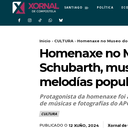
SANTIAGO
POLÍTICA
EC
Inicio
CULTURA
Homenaxe no Museo do P
Homenaxe no M
Schubarth, mus
melodías popul
Protagonista da homenaxe foi a
de músicas e fotografías do AP
CULTURA
Xornal de
PUBLICADO O
12 XUÑO, 2024