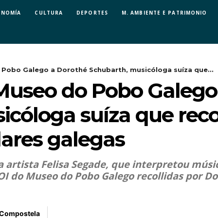
ONOMÍA
CULTURA
DEPORTES
M. AMBIENTE E PATRIMONIO
obo Galego a Dorothé Schubarth, musicóloga suíza que...
useo do Pobo Galego
icóloga suíza que rec
ares galegas
 artista Felisa Segade, que interpretou músic
OI do Museo do Pobo Galego recollidas por Do
 Compostela