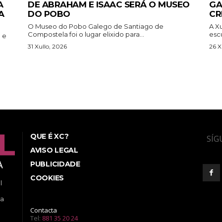
A
DE ABRAHAM E ISAAC SERÁ O MUSEO
GA
A
DO POBO
CR
O Museo do Pobo Galego de Santiago de
A X
Compostela foi o lugar elixido para...
escu
 e
31 Xullo, 2026
26 X
QUE É XC?
SÍG
AVISO LEGAL
PUBLICIDADE
COOKIES
l
ea
Contacta
Tel:
881 35 20 24