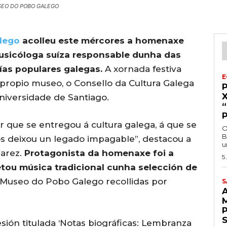
MUSEO DO POBO GALEGO
lego
acolleu este mércores a homenaxe
usicóloga suíza responsable dunha das
ías populares galegas.
A xornada festiva
E
propio museo, o Consello da Cultura Galega
Universidade de Santiago.
 que se entregou á cultura galega, á que se
O
B
s deixou un legado impagable”, destacou a
u
varez.
Protagonista da homenaxe foi a
5
retou música tradicional cunha selección de
Museo do Pobo Galego recollidas por
S
A
sión titulada ‘Notas biográficas: Lembranza