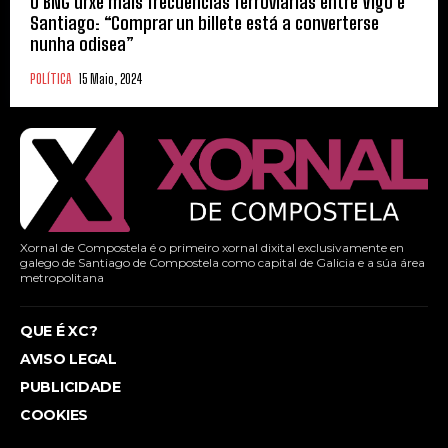
O BNG urxe máis frecuencias ferroviarias entre Vigo e
Santiago: “Comprar un billete está a converterse
nunha odisea”
POLÍTICA
15 Maio, 2024
Xornal de Compostela é o primeiro xornal dixital exclusivamente en
galego de Santiago de Compostela como capital de Galicia e a súa área
metropolitana
QUE É XC?
AVISO LEGAL
PUBLICIDADE
COOKIES