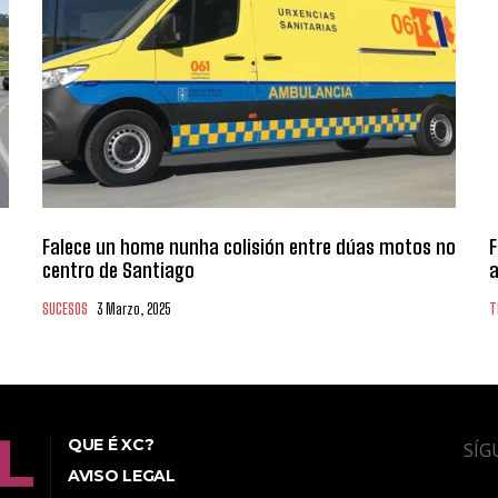
Falece un home nunha colisión entre dúas motos no
F
centro de Santiago
a
SUCESOS
3 Marzo, 2025
T
QUE É XC?
SÍG
AVISO LEGAL