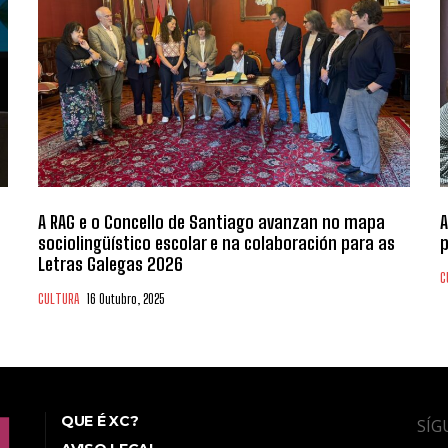
A RAG e o Concello de Santiago avanzan no mapa
A
sociolingüístico escolar e na colaboración para as
p
Letras Galegas 2026
C
CULTURA
16 Outubro, 2025
QUE É XC?
SÍG