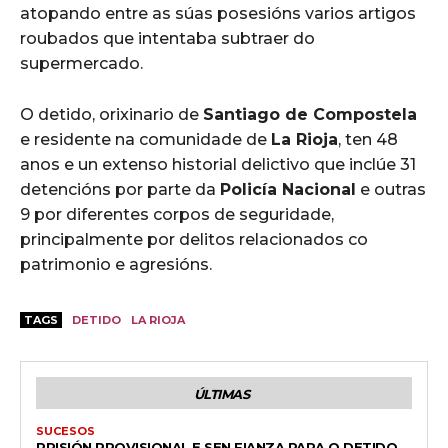
atopando entre as súas posesións varios artigos
roubados que intentaba subtraer do
supermercado.
O detido, orixinario de
Santiago de Compostela
e residente na comunidade de
La Rioja
, ten 48
anos e un extenso historial delictivo que inclúe 31
detencións por parte da
Policía Nacional
e outras
9 por diferentes corpos de seguridade,
principalmente por delitos relacionados co
patrimonio e agresións.
TAGS
DETIDO
LA RIOJA
ÚLTIMAS
SUCESOS
PRISIÓN PROVISIONAL E SEN FIANZA PARA O DETIDO