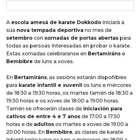
A
escola amesá de karate Dokkodo
iniciará a
súa
nova tempada deportiva
no mes de
setembro
con
xornadas de portas abertas
para
todas as persoas interesadas en probar o karate.
Estas xornadas celebraranse en
Bertamiráns
e
Bembibre
de luns a xoves.
En
Bertamiráns
, as sesións estarán dispoñibles
para
karate infantil e xuvenil
os luns e mércores
de 18:30 a 19:30 horas, os martes tamén de 18:30 a
19:30 horas e os xoves de 18:00 a 19:00 horas.
Tamén se ofrecerán clases de
iniciación para
cativos de entre 4 e 7 anos
de 17:00 a 17:50
horas e de
adultos
os martes e xoves de 19:00 a
20:00 horas. En
Bembibre
, as clases de karate
infantil terán lugar os luns e mércores de 18:00 a