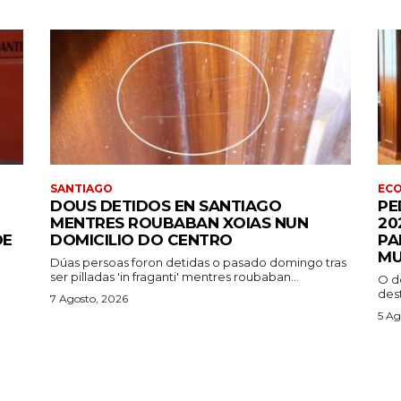
SANTIAGO
EC
DOUS DETIDOS EN SANTIAGO
PE
MENTRES ROUBABAN XOIAS NUN
20
DE
DOMICILIO DO CENTRO
PA
M
Dúas persoas foron detidas o pasado domingo tras
ser pilladas 'in fraganti' mentres roubaban...
O d
des
7 Agosto, 2026
5 Ag