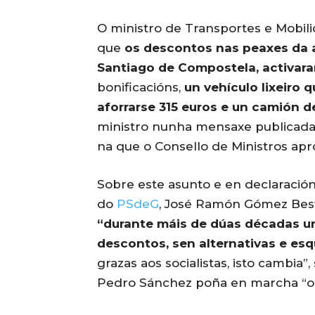
O ministro de Transportes e Mobil
que
os descontos nas peaxes da a
Santiago de Compostela, activar
bonificacións,
un vehículo lixeiro 
aforrarse 315 euros e un camión d
ministro nunha mensaxe publicada n
na que o Consello de Ministros ap
Sobre este asunto e en declaración
do
PSdeG
, José Ramón Gómez Best
“durante máis de dúas décadas u
descontos, sen alternativas e es
grazas aos socialistas, isto cambia
Pedro Sánchez poña en marcha “os 