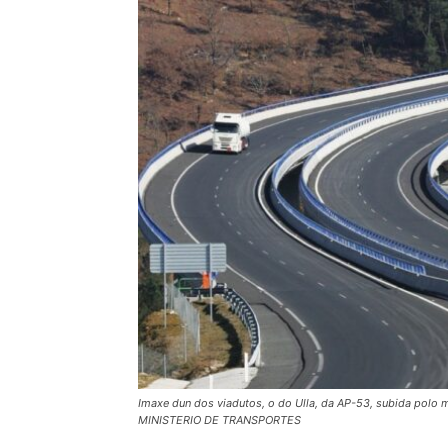
Imaxe dun dos viadutos, o do Ulla, da AP-53, subida polo min
MINISTERIO DE TRANSPORTES