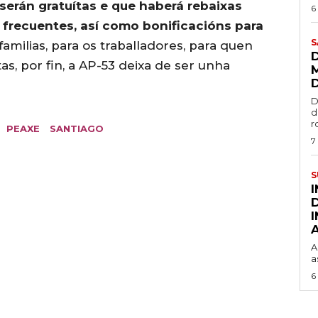
 serán gratuítas e que haberá rebaixas
6
 frecuentes, así como bonificacións para
S
 familias, para os traballadores, para quen
tas, por fin, a AP-53 deixa de ser unha
D
d
r
PEAXE
SANTIAGO
7
S
A
a
6