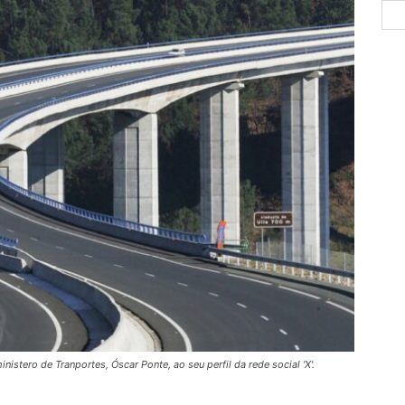
istero de Tranportes, Óscar Ponte, ao seu perfil da rede social 'X'.