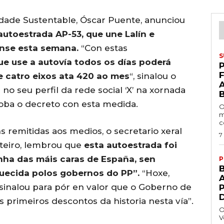
idade Sustentable, Óscar Puente, anunciou
utoestrada AP-53, que une Lalín e
anse esta semana.
“Con estas
S
que use a autovía todos os días poderá
P
e catro eixos ata 420 ao mes
“, sinalou o
o seu perfil da rede social ‘X’ na xornada
roba o decreto con esta medida.
O
m
c
s remitidas aos medios, o secretario xeral
7
eiro, lembrou que
esta autoestrada foi
nha das máis caras de España, sen
P
quecida polos gobernos do PP”.
“Hoxe,
A
”, sinalou para pór en valor que o Goberno de
primeiros descontos da historia nesta vía”.
O
V