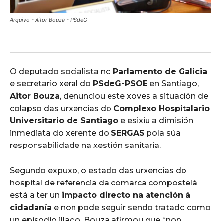
Arquivo - Aitor Bouza - PSdeG
O deputado socialista no
Parlamento de Galicia
e secretario xeral do
PSdeG-PSOE
en Santiago,
Aitor Bouza
, denunciou este xoves a situación de
colapso das urxencias do
Complexo Hospitalario
Universitario de Santiago
e esixiu a dimisión
inmediata do xerente do
SERGAS
pola súa
responsabilidade na xestión sanitaria.
Segundo expuxo, o estado das urxencias do
hospital de referencia da comarca compostelá
está a ter un
impacto directo na atención á
cidadanía
e non pode seguir sendo tratado como
un episodio illado. Bouza afirmou que “non