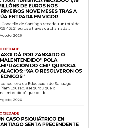
 TAXA TURÍSTICA RECADOU 1,75
MILLÓNS DE EUROS NOS
PRIMEIROS NOVE MESES TRAS A
SÚA ENTRADA EN VIGOR
 Concello de Santiago recadou un total de
.759.452,21 euros a través da chamada...
 Agosto, 2026
OCIEDADE
RAXOI DÁ POR ZANXADO O
“MALENTENDIDO” POLA
AMPLIACIÓN DO CEIP QUIROGA
PALACIOS: “XA O RESOLVERON OS
TÉCNICOS”
 concelleira de Educación de Santiago,
íriam Louzao, asegurou que o
malentendido" que puido...
 Agosto, 2026
OCIEDADE
UN CASO PSIQUIÁTRICO EN
SANTIAGO SENTA PRECENDENTE