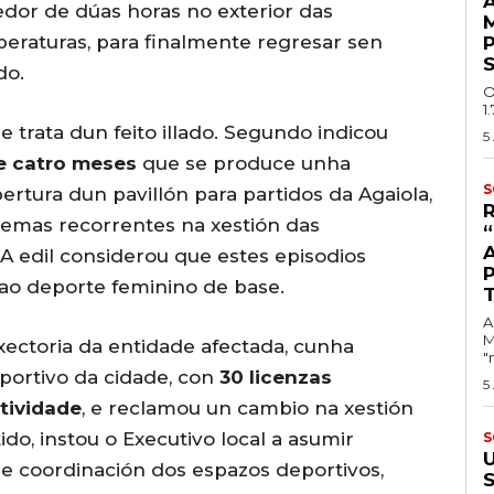
A
edor de dúas horas no exterior das
mperaturas, para finalmente regresar sen
do.
O
1
trata dun feito illado. Segundo indicou
5
e catro meses
que se produce unha
S
ertura dun pavillón para partidos da Agaiola,
blemas recorrentes na xestión das
 A edil considerou que estes episodios
ao deporte feminino de base.
A
M
xectoria da entidade afectada, cunha
"
portivo da cidade, con
30 licenzas
5
tividade
, e reclamou un cambio na xestión
ido, instou o Executivo local a asumir
S
 e coordinación dos espazos deportivos,