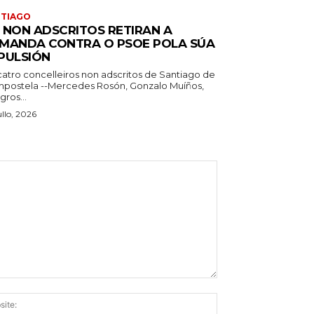
NTIAGO
 NON ADSCRITOS RETIRAN A
MANDA CONTRA O PSOE POLA SÚA
PULSIÓN
catro concelleiros non adscritos de Santiago de
postela --Mercedes Rosón, Gonzalo Muíños,
gros...
ullo, 2026
Website: