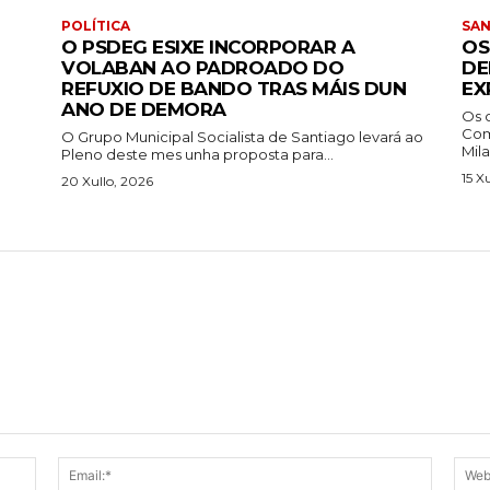
POLÍTICA
SA
O PSDEG ESIXE INCORPORAR A
OS
VOLABAN AO PADROADO DO
DE
REFUXIO DE BANDO TRAS MÁIS DUN
EX
ANO DE DEMORA
Os 
Com
O Grupo Municipal Socialista de Santiago levará ao
Mila
Pleno deste mes unha proposta para...
15 X
20 Xullo, 2026
Name:*
Email:*