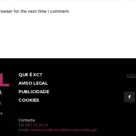
rowser for the next time I comment.
QUE É XC?
SÍG
AVISO LEGAL
PUBLICIDADE
COOKIES
l
ea
Contacta
Tel:
881 35 20 24
Email:
redaccion@xornaldecompostela.gal