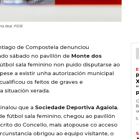
rta Abal. PSOE
antiago de Compostela denunciou
ado sábado no pavillón de
Monte dos
 fútbol sala feminino non puido disputarse ao
E
pese a existir unha autorización municipal
cualificou os feitos de graves e
a situación xerada.
O
B
inalou que a
Sociedade Deportiva Agaiola
,
u
e fútbol sala feminino, chegou ao pavillón
5
rito do Concello, mais atopouse co acceso
rcunstancia obrigou ao equipo visitante, o
S