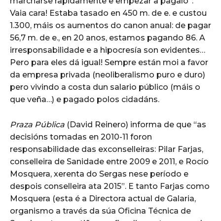
marcharse rapidamente e empezar a pagalo”.
Vaia cara! Estaba tasado en 450 m. de e. e custou
1.300, máis os aumentos do canon anual: de pagar
56,7 m. de e., en 20 anos, estamos pagando 86. A
irresponsabilidade e a hipocresía son evidentes…
Pero para eles dá igual! Sempre están moi a favor
da empresa privada (neoliberalismo puro e duro)
pero vivindo a costa dun salario público (máis o
que veña…) e pagado polos cidadáns.
Praza Pública
(David Reinero) informa de que “as
decisións tomadas en 2010-11 foron
responsabilidade das exconselleiras: Pilar Farjas,
conselleira de Sanidade entre 2009 e 2011, e Rocío
Mosquera, xerenta do Sergas nese período e
despois conselleira ata 2015”. E tanto Farjas como
Mosquera (esta é a Directora actual de Galaria,
organismo a través da súa Oficina Técnica de