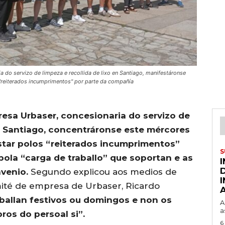
 do servizo de limpeza e recollida de lixo en Santiago, manifestáronse
"reiterados incumprimentos" por parte da compañía
esa Urbaser, concesionaria do servizo de
en Santiago, concentráronse este mércores
star polos “reiterados incumprimentos”
S
ola “carga de traballo” que soportan e as
nvenio.
Segundo explicou aos medios de
ité de empresa de Urbaser, Ricardo
aballan festivos ou domingos e non os
A
a
os do persoal si”.
6