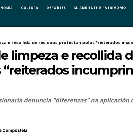
ONOMÍA
CULTURA
DEPORTES
M. AMBIENTE E PATRIMONIO
za e recollida de residuos protestan polos "reiterados incu
e limpeza e recollida 
s “reiterados incumpri
onaria denuncia "diferenzas" na aplicación 
de Compostela