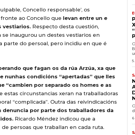
lpable, Concello responsable’, os
E
fronte ao Concello que
levan entre un e
vestiarios.
Respecto desta cuestión,
se inaugurou un destes vestiarios en
 parte do persoal, pero incidiu en que é
O
B
u
5
erando que fagan os da rúa Arzúa, xa que
S
se nunhas condicións “apertadas” que lles
que “cambien por separado os homes e as
e estas circunstancias xeran na traballadoras
aboral “complicada”. Outra das reivindicacións
O
a
denuncia por parte dos traballadores da
d
tidos.
Ricardo Méndez indicou que a
6
 de persoas que traballan en cada ruta.
S