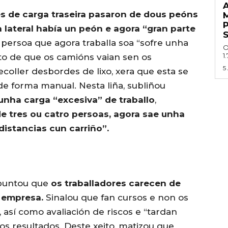
A
s de carga traseira pasaron de dous peóns
 lateral había un peón e agora “gran parte
 persoa que agora traballa soa “sofre unha
O
1
ito de que os camións vaian sen os
5
oller desbordes de lixo, xera que esta se
de forma manual. Nesta liña, subliñou
unha carga “excesiva” de traballo
,
de tres ou catro persoas, agora sae unha
distancias cun carriño”.
apuntou que
os traballadores carecen de
 empresa.
Sinalou que fan cursos e non os
, así como avaliación de riscos e “tardan
s resultados. Deste xeito, matizou que