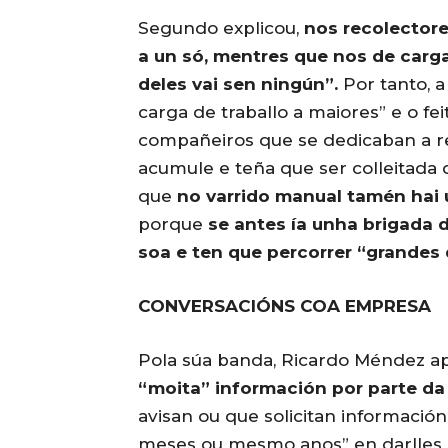
Segundo explicou,
nos recolectore
a un só, mentres que nos de carga
deles vai sen ningún”.
Por tanto, a
carga de traballo a maiores” e o fe
compañeiros que se dedicaban a rec
acumule e teña que ser colleitada 
que
no varrido manual tamén hai 
porque
se antes ía unha brigada 
soa e ten que percorrer “grandes 
CONVERSACIÓNS COA EMPRESA
Pola súa banda, Ricardo Méndez 
“moita” información por parte da
avisan ou que solicitan información
meses ou mesmo anos” en darlles o