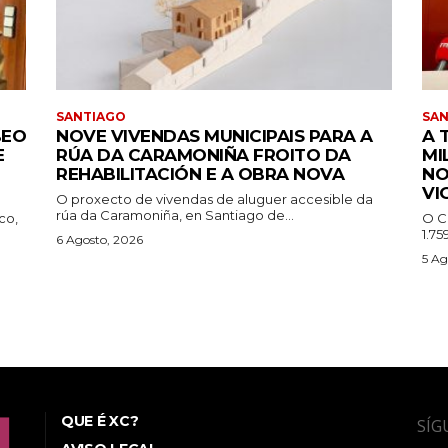
SANTIAGO
SA
BEO
NOVE VIVENDAS MUNICIPAIS PARA A
A 
E
RÚA DA CARAMONIÑA FROITO DA
MI
REHABILITACIÓN E A OBRA NOVA
NO
VI
O proxecto de vivendas de aluguer accesible da
rúa da Caramoniña, en Santiago de...
co,
O C
1.75
6 Agosto, 2026
5 Ag
QUE É XC?
SÍG