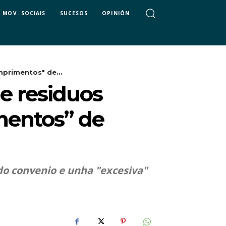
MOV. SOCIAIS
SUCESOS
OPINIÓN
mprimentos" de...
de residuos
mentos” de
do convenio e unha "excesiva"