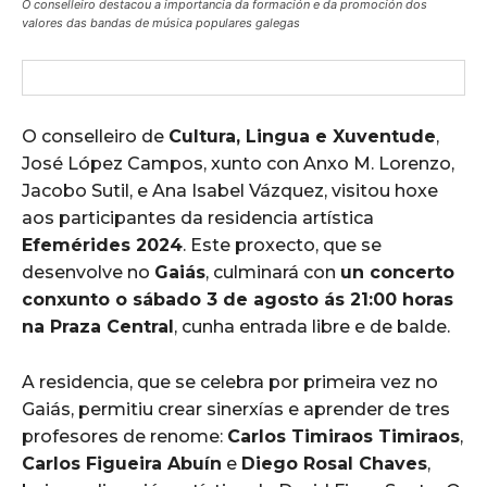
O conselleiro destacou a importancia da formación e da promoción dos
valores das bandas de música populares galegas
O conselleiro de
Cultura, Lingua e Xuventude
,
José López Campos, xunto con Anxo M. Lorenzo,
Jacobo Sutil, e Ana Isabel Vázquez, visitou hoxe
aos participantes da residencia artística
Efemérides 2024
. Este proxecto, que se
desenvolve no
Gaiás
, culminará con
un concerto
conxunto o sábado 3 de agosto ás 21:00 horas
na Praza Central
, cunha entrada libre e de balde.
A residencia, que se celebra por primeira vez no
Gaiás, permitiu crear sinerxías e aprender de tres
profesores de renome:
Carlos Timiraos Timiraos
,
Carlos Figueira Abuín
e
Diego Rosal Chaves
,