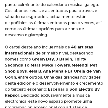
punto culminante do calendario musical galego.
Cos abonos xerais e as entradas para o xoves e
sábado xa esgotados, actualmente están
dispoñibles as últimas entradas para o venres, así
como as últimas opcións para a zona de
descanso e glamping.
O cartel deste ano inclúe máis de
40 artistas
internacionais
de primeiro nivel, destacando
nomes como
Green Day
,
J Balvin
,
Thirty
Seconds To Mars
,
Myke Towers
,
Melendi
,
Pet
Shop Boys
,
Rels B
,
Ana Mena
e
La Oreja de Van
Gogh
, entre outros. Unha das grandes novidades
desta edición é o desenvolvemento e crecemento
do terceiro escenario:
Escenario Son Electro By
Repsol
. Dedicado exclusivamente á música
electrónica, este novo espazo promete unha
programación excepcional con artistas de