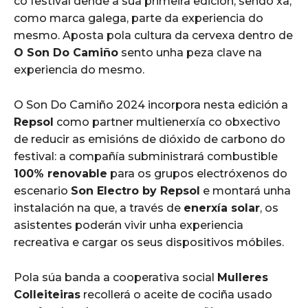
co festival dende a súa primeira edición, sendo xa,
como marca galega, parte da experiencia do
mesmo. Aposta pola cultura da cervexa dentro de
O Son Do Camiño
sento unha peza clave na
experiencia do mesmo.
O Son Do Camiño 2024 incorpora nesta edición a
Repsol
como partner multienerxía co obxectivo
de reducir as emisións de dióxido de carbono do
festival: a compañía subministrará combustible
100% renovable
para os grupos electróxenos do
escenario
Son Electro by Repsol
e montará unha
instalación na que, a través de
enerxía solar
, os
asistentes poderán vivir unha experiencia
recreativa e cargar os seus dispositivos móbiles.
Pola súa banda a cooperativa social
Mulleres
Colleiteiras
recollerá o aceite de cociña usado