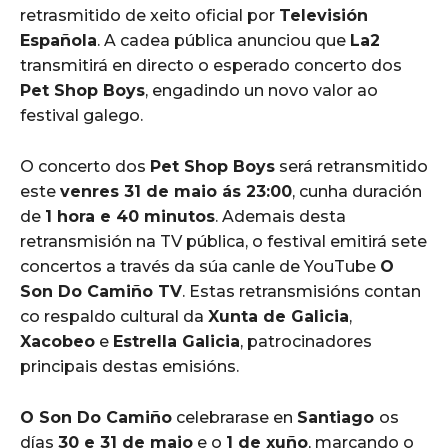
retrasmitido de xeito oficial por
Televisión
Española
. A cadea pública anunciou que
La2
transmitirá en directo o esperado concerto dos
Pet Shop Boys
, engadindo un novo valor ao
festival galego.
O concerto dos
Pet Shop Boys
será retransmitido
este
venres 31 de maio ás 23:00
, cunha duración
de
1 hora e 40 minutos
. Ademais desta
retransmisión na TV pública, o festival emitirá sete
concertos a través da súa canle de YouTube
O
Son Do Camiño TV
. Estas retransmisións contan
co respaldo cultural da
Xunta de Galicia
,
Xacobeo
e
Estrella Galicia
, patrocinadores
principais destas emisións.
O Son Do Camiño
celebrarase en
Santiago
os
días
30 e 31 de maio
e o
1 de xuño
, marcando o