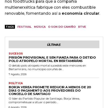
nos foodtrucks para que a compañía
multienerxética fabrique con eles combustible
renovable, fomentando así a
economía circular
.
TAGS
FESTIVAL
MÚSICA
O SON DO CAMIÑO
RTVE
ÚLTIMAS
SUCESOS
PRISIÓN PROVISIONAL E SEN FIANZA PARA O DETIDO
POLO ATROPELO MORTAL EN BERTAMIRÁNS
O detido polo atropelo mortal sucedido este mércores en
Bertamiráns, no municipio coruñés de...
7 Agosto, 2026
POLÍTICA
BORJA VEREA PROMETE REDUCIR A MENOS DE 20
DÍAS O PAGAMENTO AOS PROVEDORES DO
CONCELLO DE SANTIAGO
O líder do Partido Popular de Santiago, Borja Verea,
comprometeuse a situar o período...
6 Agosto, 2026