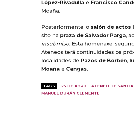
López-Rivadulla
e
Francisco Cand
Moaña.
Posteriormente, o
salón de actos 
sito na
praza de Salvador Parga
, a
insubmiso
. Esta homenaxe, segund
Ateneos terá continuidades os próx
localidades de
Pazos de Borbén
, 
Moaña
e
Cangas
.
TAGS
25 DE ABRIL
ATENEO DE SANTI
MANUEL DURÁN CLEMENTE