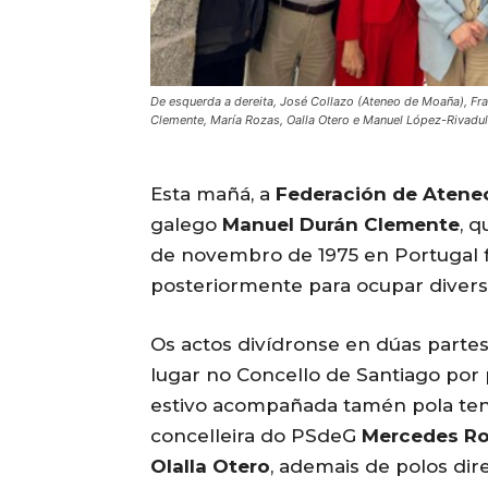
De esquerda a dereita, José Collazo (Ateneo de Moaña), Fr
Clemente, María Rozas, Oalla Otero e Manuel López-Rivadu
Esta mañá, a
Federación de Ateneo
galego
Manuel Durán Clemente
, 
de novembro de 1975 en Portugal f
posteriormente para ocupar divers
Os actos divídronse en dúas partes
lugar no Concello de Santiago por 
estivo acompañada tamén pola ten
concelleira do PSdeG
Mercedes R
Olalla Otero
, ademais de polos dir