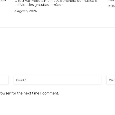
O festival "Feito a man" 2026 encherá de música e
actividades gratuítas as rúas...
31 X
3 Agosto, 2026
Name:*
Email:*
rowser for the next time I comment.