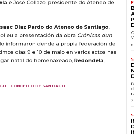
ela
e José Collazo, presidente do Ateneo de
P
A
Isaac Díaz Pardo do Ateneo de Santiago
,
O
colleu a presentación da obra
Crónicas dun
V
o informaron dende a propia federación de
6
imos días 9 e 10 de maio en varios actos nas
S
lugar natal do homenaxeado,
Redondela
,
D
AGO
CONCELLO DE SANTIAGO
d
r
7
S