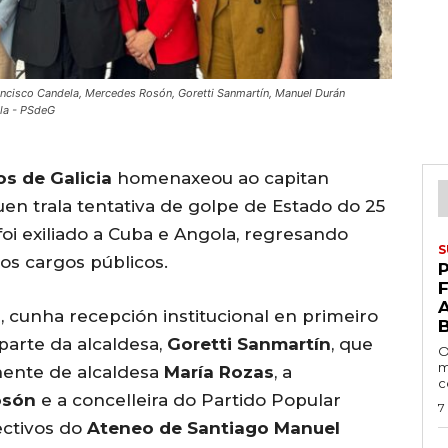
ancisco Candela, Mercedes Rosón, Goretti Sanmartín, Manuel Durán
lla - PSdeG
s de Galicia
homenaxeou ao capitan
quen trala tentativa de golpe de Estado do 25
oi exiliado a Cuba e Angola, regresando
S
os cargos públicos.
P
, cunha recepción institucional en primeiro
parte da alcaldesa,
Goretti Sanmartín
, que
O
m
ente de alcaldesa
María Rozas
, a
c
osón
e a concelleira do Partido Popular
7
ectivos do
Ateneo de Santiago
Manuel