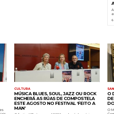
A
a
6
CULTURA
SA
MÚSICA BLUES, SOUL, JAZZ OU ROCK
O 
ENCHERÁ AS RÚAS DE COMPOSTELA
DE
ESTE AGOSTO NO FESTIVAL ‘FEITO A
DO
MAN’
tes
O M
iais
Comp