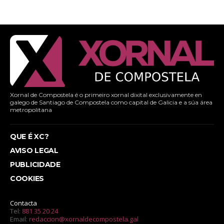
Xornal de Compostela é o primeiro xornal dixital exclusivamente en
galego de Santiago de Compostela como capital de Galicia e a súa área
metropolitana
QUE É XC?
AVISO LEGAL
PUBLICIDADE
COOKIES
Contacta
Tel:
881 35 20 24
Email:
redaccion@xornaldecompostela.gal