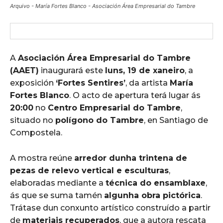
Arquivo - María Fortes Blanco - Asociación Área Empresarial do Tambre
A
Asociación Área Empresarial do Tambre
(AAET)
inaugurará este
luns, 19 de xaneiro
, a
exposición
‘Fortes Sentires’
, da artista
María
Fortes Blanco
. O acto de apertura terá lugar ás
20:00
no
Centro Empresarial do Tambre
,
situado no
polígono do Tambre
, en Santiago de
Compostela.
A mostra reúne
arredor dunha trintena de
pezas de relevo vertical e esculturas
,
elaboradas mediante a
técnica do ensamblaxe
,
ás que se suma tamén
algunha obra pictórica
.
Trátase dun conxunto artístico construído a partir
de
materiais recuperados
, que a autora rescata