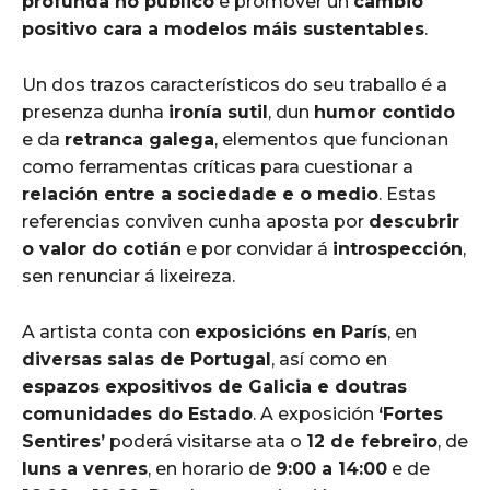
profunda no público
e promover un
cambio
positivo cara a modelos máis sustentables
.
Un dos trazos característicos do seu traballo é a
presenza dunha
ironía sutil
, dun
humor contido
e da
retranca galega
, elementos que funcionan
como ferramentas críticas para cuestionar a
relación entre a sociedade e o medio
. Estas
referencias conviven cunha aposta por
descubrir
o valor do cotián
e por convidar á
introspección
,
sen renunciar á lixeireza.
A artista conta con
exposicións en París
, en
diversas salas de Portugal
, así como en
espazos expositivos de Galicia e doutras
comunidades do Estado
. A exposición
‘Fortes
Sentires’
poderá visitarse ata o
12 de febreiro
, de
luns a venres
, en horario de
9:00 a 14:00
e de