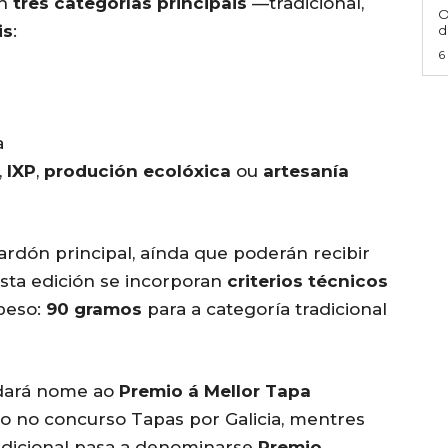
en
tres categorías principais
—tradicional,
O
is
:
d
6
a
,
IXP
,
produción ecolóxica
ou
artesanía
ardón principal, aínda que poderán recibir
sta edición se incorporan
criterios técnicos
 peso:
90 gramos
para a categoría tradicional
 dará nome ao
Premio á Mellor Tapa
go no concurso Tapas por Galicia, mentres
adicional pasa a denominarse
Premio