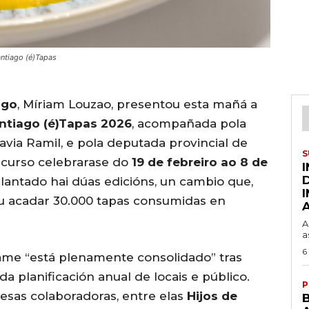
antiago (é)Tapas
ago
, Míriam Louzao, presentou esta mañá a
ntiago (é)Tapas 2026
, acompañada pola
avia Ramil, e pola deputada provincial de
S
ncurso celebrarase do
19 de febreiro ao 8 de
lantado hai dúas edicións, un cambio que,
u acadar 30.000 tapas consumidas en
A
a
6
rtame “está plenamente consolidado” tras
da planificación anual de locais e público.
P
sas colaboradoras, entre elas
Hijos de