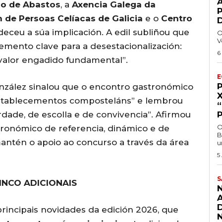
A
o de Abastos
, a
Axencia Galega da
 de Persoas Celíacas de Galicia
e o
Centro
deceu a súa implicación. A edil subliñou que
O
V
emento clave para a desestacionalización:
6
 valor engadido fundamental”.
E
onzález sinalou que o encontro gastronómico
 establecementos composteláns” e lembrou
rdade, de escolla e de convivencia”. Afirmou
O
ronómico de referencia, dinámico e de
B
antén o apoio ao concurso a través da área
u
5
S
INCO ADICIONAIS
principais novidades da edición 2026, que