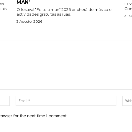
MAN’
tes
O M
iais
Comp
O festival "Feito a man" 2026 encherá de música e
actividades gratuítas as rúas...
31 X
3 Agosto, 2026
Name:*
Email:*
rowser for the next time I comment.