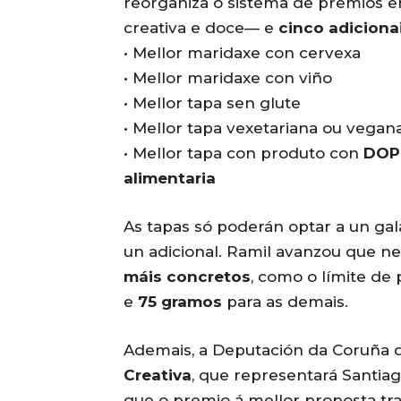
reorganiza o sistema de premios 
creativa e doce— e
cinco adiciona
• Mellor maridaxe con cervexa
• Mellor maridaxe con viño
• Mellor tapa sen glute
• Mellor tapa vexetariana ou vegan
• Mellor tapa con produto con
DOP
alimentaria
As tapas só poderán optar a un gal
un adicional. Ramil avanzou que ne
máis concretos
, como o límite de
e
75 gramos
para as demais.
Ademais, a Deputación da Coruña
Creativa
, que representará Santia
que o premio á mellor proposta tr