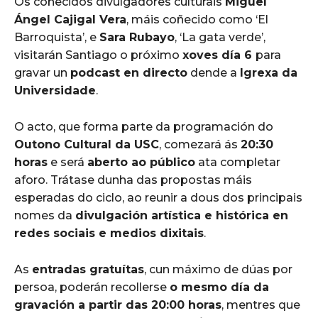
Os coñecidos divulgadores culturais
Miguel
Ángel Cajigal Vera
, máis coñecido como ‘El
Barroquista’, e
Sara Rubayo
, ‘La gata verde’,
visitarán Santiago o próximo
xoves día 6
para
gravar un
podcast en directo
dende a
Igrexa da
Universidade
.
O acto, que forma parte da programación do
Outono Cultural da USC
, comezará ás
20:30
horas
e será
aberto ao público
ata completar
aforo. Trátase dunha das propostas máis
esperadas do ciclo, ao reunir a dous dos principais
nomes da
divulgación artística e histórica en
redes sociais e medios dixitais
.
As
entradas gratuítas
, cun máximo de dúas por
persoa, poderán recollerse
o mesmo día da
gravación a partir das 20:00 horas
, mentres que