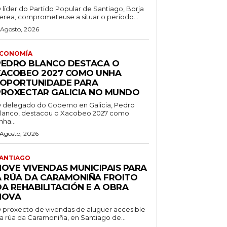
 líder do Partido Popular de Santiago, Borja
erea, comprometeuse a situar o período...
 Agosto, 2026
CONOMÍA
PEDRO BLANCO DESTACA O
XACOBEO 2027 COMO UNHA
“OPORTUNIDADE PARA
PROXECTAR GALICIA NO MUNDO
 delegado do Goberno en Galicia, Pedro
lanco, destacou o Xacobeo 2027 como
nha...
 Agosto, 2026
ANTIAGO
NOVE VIVENDAS MUNICIPAIS PARA
A RÚA DA CARAMONIÑA FROITO
DA REHABILITACIÓN E A OBRA
NOVA
 proxecto de vivendas de aluguer accesible
a rúa da Caramoniña, en Santiago de...