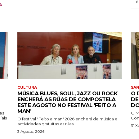
6
A
CULTURA
SA
MÚSICA BLUES, SOUL, JAZZ OU ROCK
O 
ENCHERÁ AS RÚAS DE COMPOSTELA
DE
ESTE AGOSTO NO FESTIVAL ‘FEITO A
DO
MAN’
tes
O M
iais
Comp
O festival "Feito a man" 2026 encherá de música e
actividades gratuítas as rúas...
31 X
3 Agosto, 2026