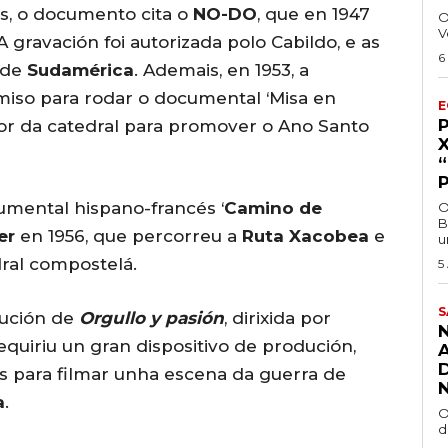
s, o documento cita o
NO-DO
, que en 1947
O
V
 A gravación foi autorizada polo Cabildo, e as
6
 de
Sudamérica
. Ademais, en 1953, a
miso para rodar o documental ‘Misa en
E
ior da catedral para promover o Ano Santo
umental hispano-francés ‘
Camino de
O
B
er
en 1956, que percorreu a
Ruta Xacobea
e
u
dral compostelá.
5
S
ución de
Orgullo y pasión
, dirixida por
equiriu un gran dispositivo de produción,
s para filmar unha escena da guerra de
a
.
O
d