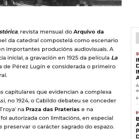
stórica
, revista mensual do
Arquivo da
apel da catedral compostelá como escenario
en importantes producións audiovisuais. A
S
a inicial, a gravación en 1925 da película
La
a de Pérez Lugín e considerada o primeiro
al.
A
a
as capitulares que evidencian a complexa
6
 Así, no 1924, o Cabildo debateu se conceder
 Troya’ na
Praza das Praterías
e na
P
foi autorizada con limitacións, en especial
A
e preservar o carácter sagrado do espazo.