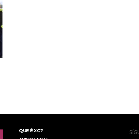
QUE É XC?
SÍG