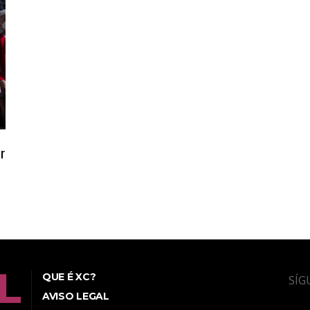
r
QUE É XC?
SÍG
AVISO LEGAL