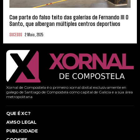
Cae parte do falso teito das galerías de Fernando III O
Santo, que albergan múltiples centros deportivos
SUCESOS
2 Maio, 2025
Xornal de Compostela é o primeiro xornal dixital exclusivamente en
galego de Santiago de Compostela como capital de Galicia e a súa área
metropolitana
QUE É XC?
AVISO LEGAL
PUBLICIDADE
COOKIES