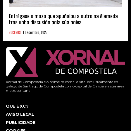
Entrégase o mozo que apuñalou a outro na Alameda
tras unha discusión pola súa noiva
SUCESOS
1 Decembro, 2025
Xornal de Compostela é o primeiro xornal dixital exclusivamente en
galego de Santiago de Compostela como capital de Galicia e a súa área
metropolitana
QUE É XC?
AVISO LEGAL
PUBLICIDADE
COOKIES