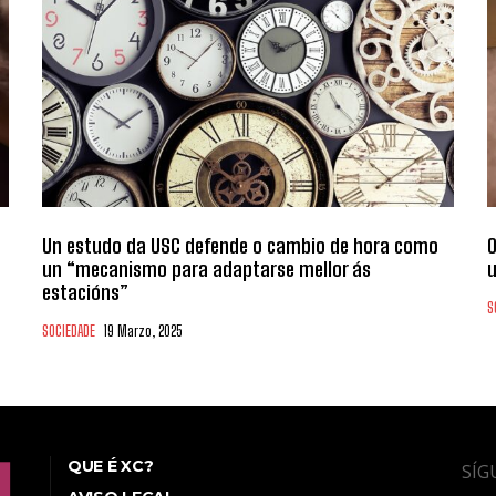
Un estudo da USC defende o cambio de hora como
O
un “mecanismo para adaptarse mellor ás
u
estacións”
S
SOCIEDADE
19 Marzo, 2025
QUE É XC?
SÍG