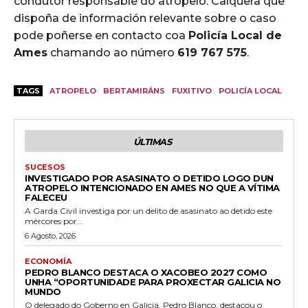
condutor responsable do atropelo. Calquera que
dispoña de información relevante sobre o caso
pode poñerse en contacto coa
Policía Local de
Ames
chamando ao número
619 767 575
.
TAGS
ATROPELO
BERTAMIRÁNS
FUXITIVO
POLICÍA LOCAL
ÚLTIMAS
SUCESOS
INVESTIGADO POR ASASINATO O DETIDO LOGO DUN
ATROPELO INTENCIONADO EN AMES NO QUE A VÍTIMA
FALECEU
A Garda Civil investiga por un delito de asasinato ao detido este
mércores por...
6 Agosto, 2026
ECONOMÍA
PEDRO BLANCO DESTACA O XACOBEO 2027 COMO
UNHA “OPORTUNIDADE PARA PROXECTAR GALICIA NO
MUNDO
O delegado do Goberno en Galicia, Pedro Blanco, destacou o