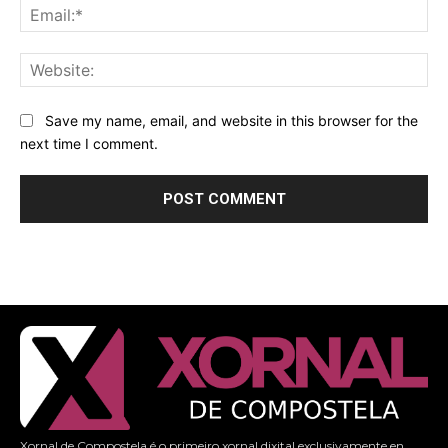
Ema
Web
Save my name, email, and website in this browser for the
next time I comment.
Xornal de Compostela é o primeiro xornal dixital exclusivamente en