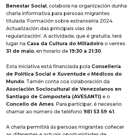
Benestar Social
, colabora na organización dunha
charla informativa para persoas migrantes
titulada ‘Formación sobre estranxeiría 2024.
Actualización das principais vías de
regularización’. A actividade, que é gratuíta, terá
lugar na
Casa da Cultura do Milladoiro
o venres
31 de maio
, en horario de
19:30 a 21:30
.
Esta iniciativa está financiada pola
Consellería
de Política Social e Xuventude
e
Médicos do
Mundo
. Tamén conta coa colaboración da
Asociación Sociocultural de Venezolanos en
Santiago de Compostela (AVESANTI)
e o
Concello de Ames
. Para participar, é necesario
chamar ao número de teléfono
981 53 59 41
.
A charla permitirá ás persoas migrantes coñecer
as diferentes e actuais oportunidades de