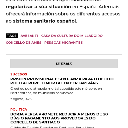
regularizar a súa situación
en España. Ademais,
ofrecerá información sobre os diferentes accesos
ao
sistema sanitario español
.
TAGS
AVESANTI
CASA DA CULTURA DO MILLADOIRO
CONCELLO DE AMES
PERSOAS MIGRANTES
ÚLTIMAS
SUCESOS
PRISIÓN PROVISIONAL E SEN FIANZA PARA O DETIDO
POLO ATROPELO MORTAL EN BERTAMIRÁNS
O detido polo atropelo mortal sucedido este mércores en
Bertamiráns, no municipio coruñés de...
7 Agosto, 2026
POLÍTICA
BORJA VEREA PROMETE REDUCIR A MENOS DE 20
DÍAS O PAGAMENTO AOS PROVEDORES DO
CONCELLO DE SANTIAGO
O líder do Partido Popular de Santiago, Borja Verea,