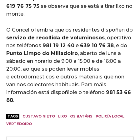
619 76 75 75
se observa que se está a tirar lixo no
monte.
O Concello lembra que os residentes dispoñen do
servizo de recollida de voluminosos
, operativo
nos teléfonos
981 19 12 40
e
639 10 76 38
, e do
Punto Limpo do Milladoiro
, aberto de luns a
sábado en horario de 9:00 a 15:00 e de 16:00 a
20:00, ao que se poden levar mobles,
electrodomésticos e outros materiais que non
van nos colectores habituais. Para máis
información está dispoñible o teléfono
981 53 66
88
.
TAGS
GUSTAVO NIETO
LIXO
OS BATÁNS
POLICÍA LOCAL
VERTEDOIRO