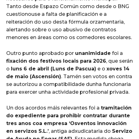
Tanto desde Espazo Común como desde o BNG
cuestionouse a falta de planificación e a
reiteración do uso desta fórmula orzamentaria,
alertando sobre o uso abusivo de contratos
menores en áreas como os comedores escolares.
Outro punto aprobado por
unanimidade
foi a
fixación dos festivos locais para 2026
, que serán
o
luns 6 de abril (Luns de Pascua)
e o
xoves 14
de maio (Ascensión)
. Tamén sen votos en contra
se autorizou a compatibilidade dunha funcionaria
para exercer unha actividade profesional privada.
Un dos acordos máis relevantes foi a
tramitación
do expediente para prohibir contratar durante
tres anos coa empresa ‘Osventos innovación
en servizos S.L.’
, antiga adxudicataria do
Servizo
de Axuda no Fogar (SAF)
. Esta medida chega