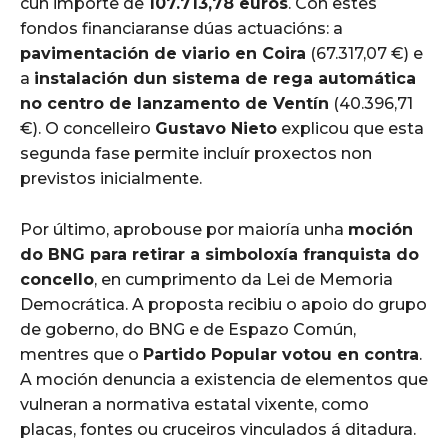
cun importe de
107.713,78 euros
. Con estes
fondos financiaranse dúas actuacións: a
pavimentación de viario en Coira
(67.317,07 €) e
a
instalación dun sistema de rega automática
no centro de lanzamento de Ventín
(40.396,71
€). O concelleiro
Gustavo Nieto
explicou que esta
segunda fase permite incluír proxectos non
previstos inicialmente.
Por último, aprobouse por maioría unha
moción
do BNG para retirar a simboloxía franquista do
concello
, en cumprimento da Lei de Memoria
Democrática. A proposta recibiu o apoio do grupo
de goberno, do BNG e de Espazo Común,
mentres que o
Partido Popular votou en contra
.
A moción denuncia a existencia de elementos que
vulneran a normativa estatal vixente, como
placas, fontes ou cruceiros vinculados á ditadura.