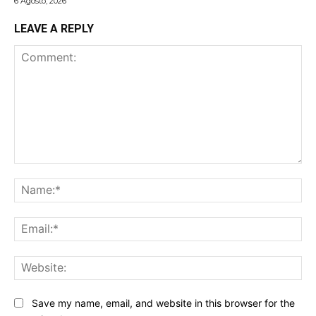
6 Agosto, 2026
LEAVE A REPLY
Comment:
Na
Ema
Web
Save my name, email, and website in this browser for the