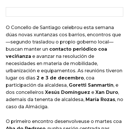
O Concello de Santiago celebrou esta semana
dúas novas xuntanzas cos barrios, encontros que
—segundo trasladou o propio goberno local—
buscan manter un
contacto periódico coa
veciñanza
e avanzar na resolución de
necesidades en materia de mobilidade,
urbanización e equipamentos. As reunións tiveron
lugar os días
2 e 3 de decembro
, coa
participación da alcaldesa,
Goretti Sanmartín
, e
dos concelleiros
Xesús Domínguez
e
Xan Duro
,
ademais da tenenta de alcaldesa,
María Rozas
, no
caso da Almáciga.
O primeiro encontro desenvolveuse o martes coa
Aba do Pedroso
, nunha sesión centrada nas