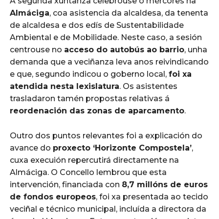
A segunda xuntanza celebrouse o mércores na
Almáciga
, coa asistencia da alcaldesa, da tenenta
de alcaldesa e dos edís de Sustentabilidade
Ambiental e de Mobilidade. Neste caso, a sesión
centrouse no
acceso do autobús ao barrio
, unha
demanda que a veciñanza leva anos reivindicando
e que, segundo indicou o goberno local,
foi xa
atendida nesta lexislatura
. Os asistentes
trasladaron tamén propostas relativas á
reordenación das zonas de aparcamento
.
Outro dos puntos relevantes foi a explicación do
avance do
proxecto ‘Horizonte Compostela’
,
cuxa execuión repercutirá directamente na
Almáciga. O Concello lembrou que esta
intervención, financiada con
8,7 millóns de euros
de fondos europeos
, foi xa presentada ao tecido
veciñal e técnico municipal, incluída a directora da