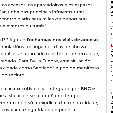
 os accesos, os aparcadoiros e os espazos
A
ar, unha das principais infraestruturas
contro diario para miles de deportistas,
O
 e eventos culturais”.
V
6
o PP figuran
fochancas nos viais de acceso
,
S
mulacións de auga nos días de choiva,
eonil e un aparcadoiro exterior de terra que,
adado. Para De la Fuente, esta situación
D
a cidade como Santiago” e pon de manifesto
d
 do recinto.
r
7
zou ao executivo local, integrado por
BNG e
S
que a situación se manteña no tempo.
emento, non só prexudica a imaxe da cidade,
scos para a seguridade de peóns e