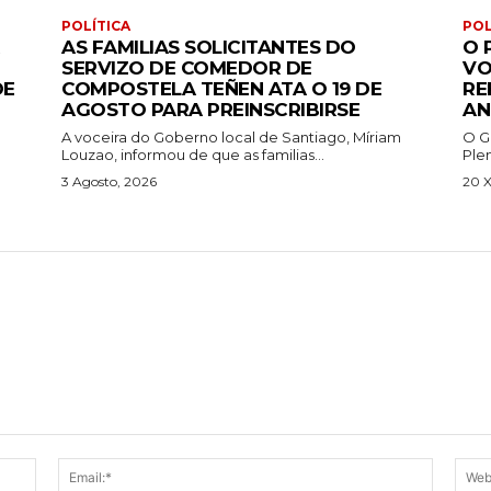
POLÍTICA
POL
AS FAMILIAS SOLICITANTES DO
O 
SERVIZO DE COMEDOR DE
VO
DE
COMPOSTELA TEÑEN ATA O 19 DE
RE
AGOSTO PARA PREINSCRIBIRSE
AN
A voceira do Goberno local de Santiago, Míriam
O G
Louzao, informou de que as familias...
Ple
3 Agosto, 2026
20 X
Name:*
Email:*