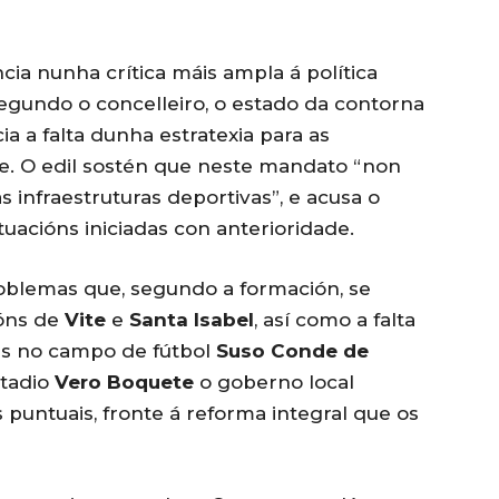
ia nunha crítica máis ampla á política
egundo o concelleiro, o estado da contorna
a a falta dunha estratexia para as
de. O edil sostén que neste mandato “non
s infraestruturas deportivas”, e acusa o
ctuacións iniciadas con anterioridade.
oblemas que, segundo a formación, se
lóns de
Vite
e
Santa Isabel
, así como a falta
as no campo de fútbol
Suso Conde de
stadio
Vero Boquete
o goberno local
puntuais, fronte á reforma integral que os