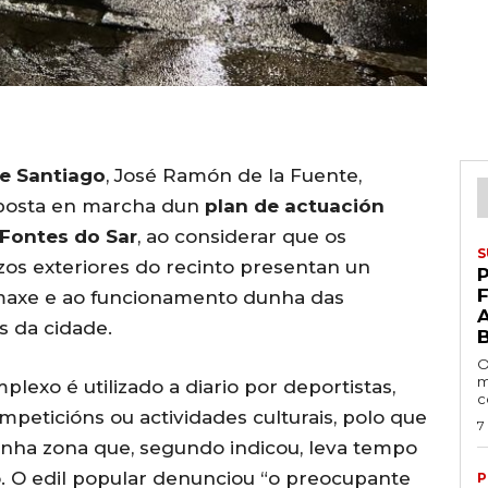
de Santiago
, José Ramón de la Fuente,
 posta en marcha dun
plan de actuación
 Fontes do Sar
, ao considerar que os
S
zos exteriores do recinto presentan un
P
imaxe e ao funcionamento dunha das
s da cidade.
O
m
lexo é utilizado a diario por deportistas,
c
mpeticións ou actividades culturais, polo que
7
unha zona que, segundo indicou, leva tempo
. O edil popular denunciou “o preocupante
P