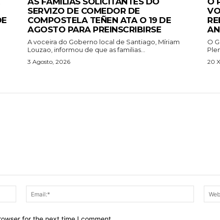
AS FAMILIAS SOLICITANTES DO
O 
SERVIZO DE COMEDOR DE
VO
DE
COMPOSTELA TEÑEN ATA O 19 DE
RE
AGOSTO PARA PREINSCRIBIRSE
AN
A voceira do Goberno local de Santiago, Míriam
O G
Louzao, informou de que as familias...
Ple
3 Agosto, 2026
20 X
Name:*
Email:*
rowser for the next time I comment.