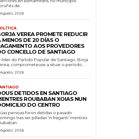
ércores en Bertamiráns, no municipio
oruñés de...
 Agosto, 2026
OLÍTICA
BORJA VEREA PROMETE REDUCIR
 MENOS DE 20 DÍAS O
PAGAMENTO AOS PROVEDORES
DO CONCELLO DE SANTIAGO
 líder do Partido Popular de Santiago, Borja
erea, comprometeuse a situar o período...
 Agosto, 2026
ANTIAGO
DOUS DETIDOS EN SANTIAGO
MENTRES ROUBABAN XOIAS NUN
DOMICILIO DO CENTRO
úas persoas foron detidas o pasado
omingo tras ser pilladas 'in fraganti' mentres
oubaban...
 Agosto, 2026