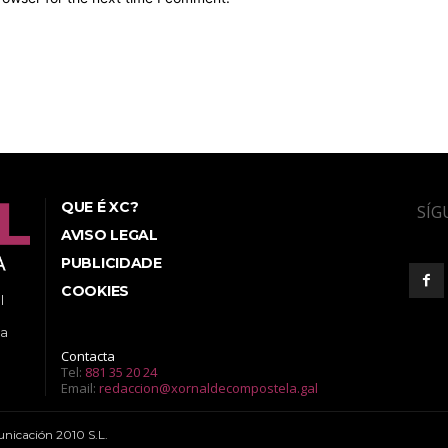
QUE É XC?
SÍG
AVISO LEGAL
PUBLICIDADE
COOKIES
l
ea
Contacta
Tel:
881 35 20 24
Email:
redaccion@xornaldecompostela.gal
nicación 2010 S.L.