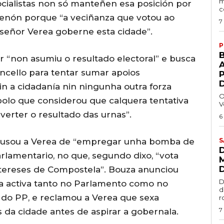
m
ocialistas non só manteñen esa posición por
c
 senón porque “a veciñanza que votou ao
7
 señor Verea goberne esta cidade”.
P
r “non asumiu o resultado electoral” e busca
A
ncello para tentar sumar apoios
in a cidadanía nin ningunha outra forza
O
 polo que considerou que calquera tentativa
V
verter o resultado das urnas”.
6
s acusou a Verea de “empregar unha bomba de
S
arlamentario, no que, segundo dixo, “vota
ntereses de Compostela”. Bouza anunciou
D
a activa tanto no Parlamento como no
d
 do PP, e reclamou a Verea que sexa
r
7
 da cidade antes de aspirar a gobernala.