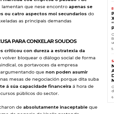
os lamentan que nese encontro
apenas se
E
es ou catro aspectos moi secundarios
do
xeladas as principais demandas
O
B
CUSA PARA CONXELAR SOUDOS
u
5
s criticou con dureza a estratexia da
volver bloquear o diálogo social de forma
S
indical, os portavoces da empresa
argumentando que
non poden asumir
nas mesas de negociación porque dita suba
e á súa capacidade financeira
á hora de
O
d
ncursos públicos do sector.
6
tacharon de
absolutamente inaceptable
que