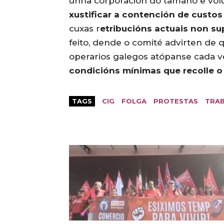
unha corporación do tamaño e vol
xustificar a contención de custos
cuxas r
etribucións actuais non s
feito, dende o comité advirten de q
operarios galegos atópanse cada v
condicións mínimas que recolle o 
TAGS
CIG
FOLGA
PROTESTAS
TRA