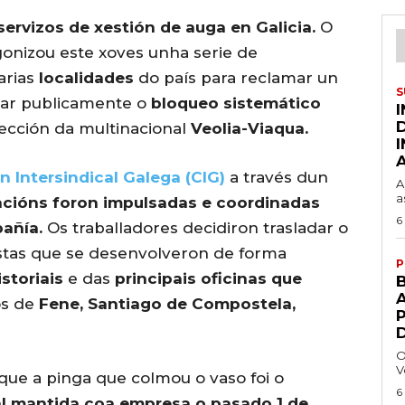
servizos de xestión de auga en Galicia.
O
onizou este xoves unha serie de
arias
localidades
do país para reclamar un
S
iar publicamente o
bloqueo sistemático
ección da multinacional
Veolia-Viaqua.
 Intersindical Galega (CIG)
a través dun
A
a
acións foron impulsadas e coordinadas
6
pañía.
Os traballadores decidiron trasladar o
stas que se desenvolveron de forma
P
storiais
e das
principais oficinas que
A
os de
Fene, Santiago de Compostela,
O
V
 que a pinga que colmou o vaso foi o
6
al mantida coa empresa o pasado 1 de