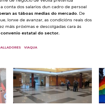
ume de negocio de Veolia pretenda
a conta dos salarios dun cadro de persoal
uperan as táboas medias do mercado
. De
ue, lonxe de avanzar, as condicións reais dos
ez máis próximas e descolgadas cara ás
convenio estatal do sector.
BALLADORES
VIAQUA