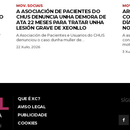
MOV. SOCIAIS
MOV
A ASOCIACIÓN DE PACIENTES DO
AR
IO
CHUS DENUNCIA UNHA DEMORA DE
CO
ATA 22 MESES PARA TRATAR UNHA
DÍ
LESIÓN GRAVE DE XEONLLO
NO
e
A Asociación de Pacientes e Usuarios do CHUS
A a
denunciou o caso dunha muller de...
con
moti
22 Xullo, 2026
3 Xu
QUE É XC?
SÍG
AVISO LEGAL
PUBLICIDADE
COOKIES
l