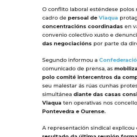
O conflito laboral esténdese polos
cadro de
persoal de
Viaqua
protag
concentracións coordinadas
en v
convenio colectivo xusto e denunc
das negociacións
por parte da dir
Segundo informou a
Confederación
comunicado de prensa, as
mobiliz
polo comité intercentros da com
seu malestar ás rúas cunhas prote
simultánea
diante das casas consi
Viaqua
ten operativas nos concell
Pontevedra e Ourense.
A representación sindical explicou
resultado da última reunión form