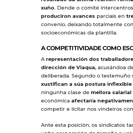
xuño
. Dende o comité intercentr
produciron avances
parciais en
tr
convenio, deixando totalmente con
socioeconómicas da plantilla.
A COMPETITIVIDADE COMO ES
A
representación dos traballadore
dirección de Viaqua,
acusándoa de 
deliberada. Segundo o testemuño s
xustifican a súa postura inflexible
ningunha clase de
mellora salarial
económica
afectaría negativament
competir e licitar nos vindeiros co
Ante esta posición, os sindicatos 