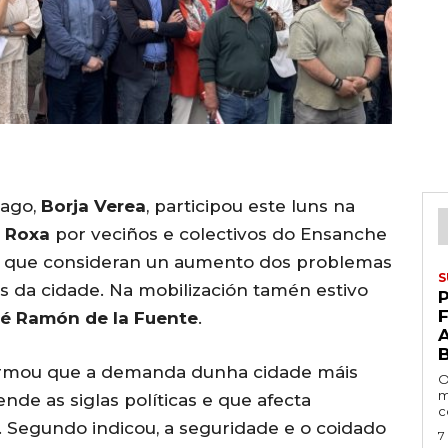
iago,
Borja Verea
, participou este luns na
 Roxa
por veciños e colectivos do Ensanche
ao que consideran un aumento dos problemas
S
s da cidade. Na mobilización tamén estivo
P
é Ramón de la Fuente
.
firmou que a demanda dunha cidade máis
O
m
nde as siglas políticas e que afecta
c
. Segundo indicou, a seguridade e o coidado
7