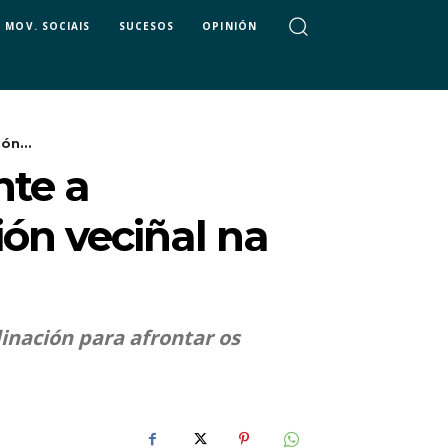
MOV. SOCIAIS
SUCESOS
OPINIÓN
ón...
nte a
ón veciñal na
dinación para afrontar os