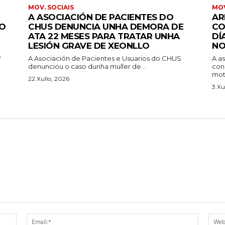
MOV. SOCIAIS
MOV
A ASOCIACIÓN DE PACIENTES DO
AR
IO
CHUS DENUNCIA UNHA DEMORA DE
CO
ATA 22 MESES PARA TRATAR UNHA
DÍ
LESIÓN GRAVE DE XEONLLO
NO
e
A Asociación de Pacientes e Usuarios do CHUS
A a
denunciou o caso dunha muller de...
con
moti
22 Xullo, 2026
3 Xu
Name:*
Email:*