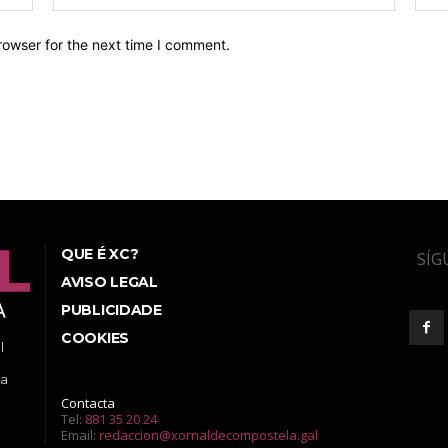
rowser for the next time I comment.
QUE É XC?
SÍG
AVISO LEGAL
PUBLICIDADE
COOKIES
l
ea
Contacta
Tel:
881 35 20 24
Email:
redaccion@xornaldecompostela.gal