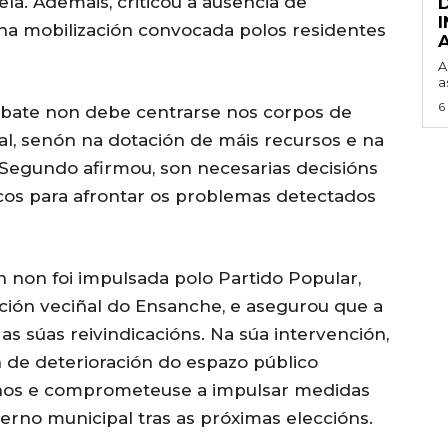
a. Ademais, criticou a ausencia de
 na mobilización convocada polos residentes
A
a
6
debate non debe centrarse nos corpos de
al, senón na dotación de máis recursos e na
. Segundo afirmou, son necesarias decisións
s para afrontar os problemas detectados
 non foi impulsada polo Partido Popular,
ación veciñal do Ensanche, e asegurou que a
as súas reivindicacións. Na súa intervención,
 de deterioración do espazo público
anos e comprometeuse a impulsar medidas
rno municipal tras as próximas eleccións.