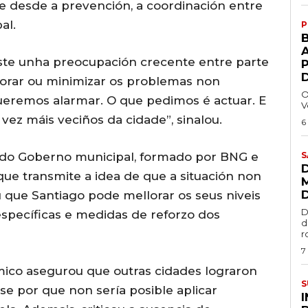
 desde a prevención, a coordinación entre
al.
P
A
iste unha preocupación crecente entre parte
norar ou minimizar os problemas non
O
queremos alarmar. O que pedimos é actuar. E
V
vez máis veciños da cidade”, sinalou.
6
 do Goberno municipal, formado por BNG e
S
ue transmite a idea de que a situación non
u que Santiago pode mellorar os seus niveis
D
específicas e medidas de reforzo dos
d
r
7
ico asegurou que outras cidades lograron
S
e por que non sería posible aplicar