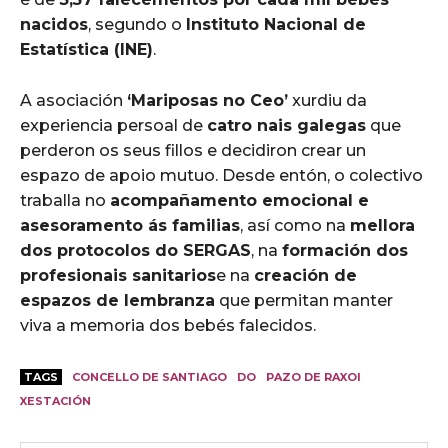
nacidos
, segundo o
Instituto Nacional de
Estatística (INE)
.
A asociación
‘Mariposas no Ceo’
xurdiu da
experiencia persoal de
catro nais galegas
que
perderon os seus fillos e decidiron crear un
espazo de apoio mutuo. Desde entón, o colectivo
traballa no
acompañamento emocional e
asesoramento ás familias
, así como na
mellora
dos protocolos do SERGAS
, na
formación dos
profesionais sanitarios
e na
creación de
espazos de lembranza
que permitan manter
viva a memoria dos bebés falecidos.
TAGS
CONCELLO DE SANTIAGO
DO
PAZO DE RAXOI
XESTACIÓN