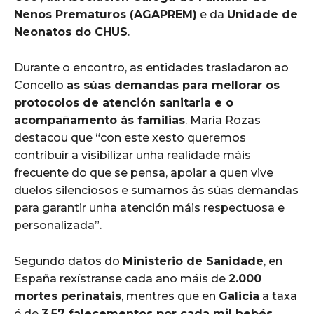
Nenos Prematuros (AGAPREM)
e da
Unidade de
Neonatos do CHUS
.
Durante o encontro, as entidades trasladaron ao
Concello
as súas demandas para mellorar os
protocolos de atención sanitaria e o
acompañamento ás familias
. María Rozas
destacou que “con este xesto queremos
contribuír a visibilizar unha realidade máis
frecuente do que se pensa, apoiar a quen vive
duelos silenciosos e sumarnos ás súas demandas
para garantir unha atención máis respectuosa e
personalizada”.
Segundo datos do
Ministerio de Sanidade
, en
España rexístranse cada ano máis de
2.000
mortes perinatais
, mentres que en
Galicia
a taxa
é de
3,57 falecementos por cada mil bebés