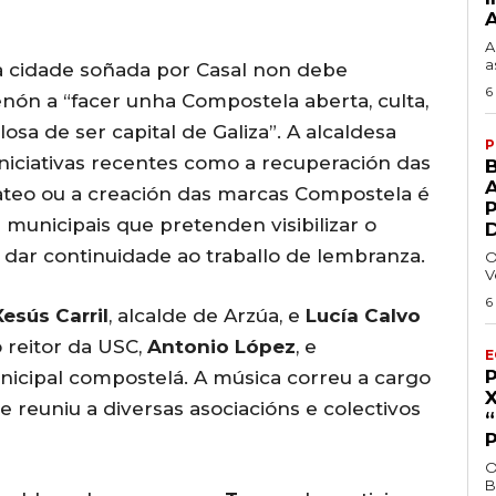
A
a
a cidade soñada por Casal non debe
6
enón a “facer unha Compostela aberta, culta,
osa de ser capital de Galiza”. A alcaldesa
P
niciativas recentes como a recuperación das
A
ateo ou a creación das marcas Compostela é
 municipais que pretenden visibilizar o
 dar continuidade ao traballo de lembranza.
O
V
6
esús Carril
, alcalde de Arzúa, e
Lucía Calvo
o reitor da USC,
Antonio López
, e
E
icipal compostelá. A música correu a cargo
e reuniu a diversas asociacións e colectivos
O
B