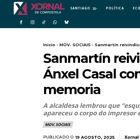
SANTIAGO
POLÍTICA
EC
Inicio
MOV. SOCIAIS
Sanmartín reivindic
Sanmartín reiv
Ánxel Casal c
memoria
A alcaldesa lembrou que “esquec
apareceu o corpo do impresor e 
MOV. SOCIAIS
Xornal
PUBLICADO O
19 AGOSTO, 2025