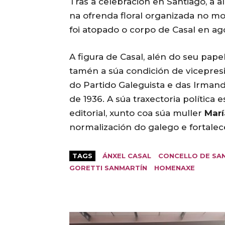
Tras a celebración en Santiago, a 
na ofrenda floral organizada no mon
foi atopado o corpo de Casal en ago
A figura de Casal, alén do seu pap
tamén a súa condición de vicepre
do Partido Galeguista e das Irmand
de 1936. A súa traxectoria política 
editorial, xunto coa súa muller
Marí
normalización do galego e fortalece
TAGS
ÁNXEL CASAL
CONCELLO DE SA
GORETTI SANMARTÍN
HOMENAXE