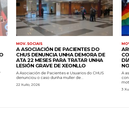
MOV. SOCIAIS
MOV
A ASOCIACIÓN DE PACIENTES DO
AR
IO
CHUS DENUNCIA UNHA DEMORA DE
CO
ATA 22 MESES PARA TRATAR UNHA
DÍ
LESIÓN GRAVE DE XEONLLO
NO
e
A Asociación de Pacientes e Usuarios do CHUS
A a
denunciou o caso dunha muller de...
con
moti
22 Xullo, 2026
3 Xu