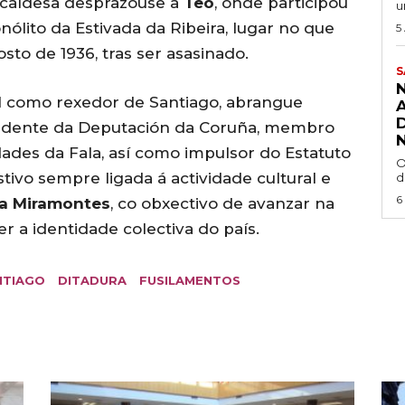
alcaldesa desprazouse a
Teo
, onde participou
u
ólito da Estivada da Ribeira, lugar no que
5
sto de 1936, tras ser asasinado.
S
el como rexedor de Santiago, abrangue
sidente da Deputación da Coruña, membro
ades da Fala, así como impulsor do Estatuto
O
estivo sempre ligada á actividade cultural e
d
6
a Miramontes
, co obxectivo de avanzar na
r a identidade colectiva do país.
NTIAGO
DITADURA
FUSILAMENTOS