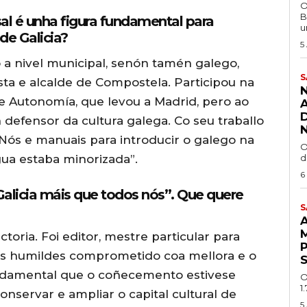
O
B
al é unha figura fundamental para
u
de Galicia?
5
só a nivel municipal, senón tamén galego,
S
ta e alcalde de Compostela. Participou na
e Autonomía, que levou a Madrid, pero ao
defensor da cultura galega. Co seu traballo
Nós e manuais para introducir o galego na
O
ua estaba minorizada”.
d
6
Galicia máis que todos nós”. Que quere
S
A
oria. Foi editor, mestre particular para
es humildes comprometido coa mellora e o
fundamental que o coñecemento estivese
O
1
nservar e ampliar o capital cultural de
5