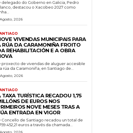
 delegado do Goberno en Galicia, Pedro
lanco, destacou o Xacobeo 2027 como
nha...
 Agosto, 2026
ANTIAGO
NOVE VIVENDAS MUNICIPAIS PARA
A RÚA DA CARAMONIÑA FROITO
DA REHABILITACIÓN E A OBRA
NOVA
 proxecto de vivendas de aluguer accesible
a rúa da Caramoniña, en Santiago de...
 Agosto, 2026
ANTIAGO
 TAXA TURÍSTICA RECADOU 1,75
MILLÓNS DE EUROS NOS
PRIMEIROS NOVE MESES TRAS A
SÚA ENTRADA EN VIGOR
 Concello de Santiago recadou un total de
.759.452,21 euros a través da chamada...
 Agosto, 2026