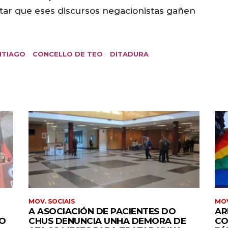
itar que eses discursos negacionistas gañen
NTIAGO
CONCELLO DE TEO
DITADURA
MOV. SOCIAIS
MOV
A ASOCIACIÓN DE PACIENTES DO
AR
IO
CHUS DENUNCIA UNHA DEMORA DE
CO