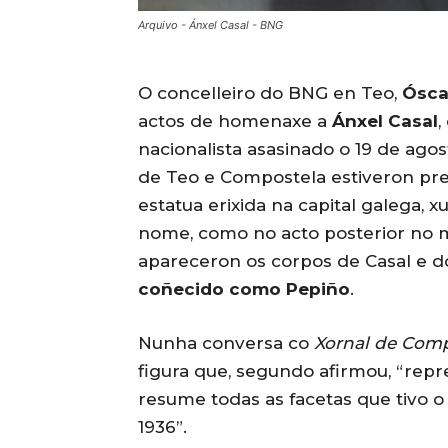
Arquivo - Ánxel Casal - BNG
O concelleiro do BNG en Teo,
Ósca
actos de homenaxe a
Ánxel Casal
,
nacionalista asasinado o 19 de ago
de Teo e Compostela estiveron pres
estatua erixida na capital galega, x
nome, como no acto posterior no m
apareceron os corpos de Casal e 
coñecido como Pepiño
.
Nunha conversa co
Xornal de Com
figura que, segundo afirmou, “repre
resume todas as facetas que tivo 
1936”.