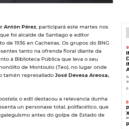
r Antón Pérez
, participará este martes nos
 que foi alcalde de Santiago e editor
sto de 1936 en Cacheiras. Os grupos do BNG
S
entes tanto na ofrenda floral diante da
unto á Biblioteca Pública que leva o seu
onólito de Montouto (Teo), no lugar onde
do tamén represaliado
José Devesa Areosa,
A
a
6
postela
, o edil destacou a relevancia dunha
E
senta un personaxe total, polifacético, que
o galeguismo antes do golpe de Estado de