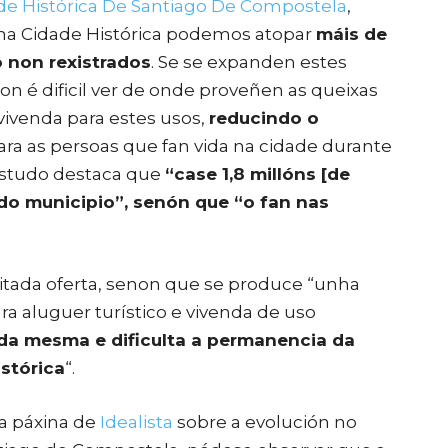
de Histórica De Santiago De Compostela
,
 na Cidade Histórica podemos atopar
máis de
o non rexistrados
. Se se expanden estes
on é dificil ver de onde proveñen as queixas
vivenda para estes usos,
reducindo o
ara as persoas que fan vida na cidade durante
 estudo destaca que
“
case 1,8 millóns [de
 do municipio”, senón que “o fan nas
mitada oferta, senon que se produce “unha
a aluguer turístico e vivenda de uso
da mesma e dificulta a permanencia da
stórica
“.
a páxina de
Idealista
sobre a evolución no