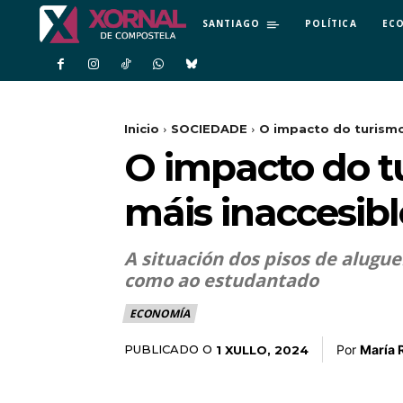
SANTIAGO
POLÍTICA
EC
Inicio
SOCIEDADE
O impacto do turismo
O impacto do t
máis inaccesib
A situación dos pisos de alugu
como ao estudantado
ECONOMÍA
Por
María 
PUBLICADO O
1 XULLO, 2024