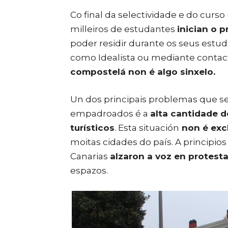
Co final da selectividade e do curs
milleiros de estudantes
inician o 
poder residir durante os seus estudo
como Idealista ou mediante contac
compostelá non é algo sinxelo.
Un dos principais problemas que s
empadroados é a
alta cantidade d
turísticos
. Esta situación
non é exc
moitas cidades do país. A principi
Canarias
alzaron a voz en protest
espazos.