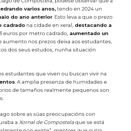
tiago de Compostela, pódese observar que a
edrando varios anos,
tendo en 2024 un
maio do ano anterior
. Esto leva a que o prezo
o cadrado
na cidade en xeral,
destacando a
3 euros por metro cadrado,
aumentado un
te aumento nos prezos deixa aos estudantes,
os dos seus estudos, nunha situación
s estudantes que viven ou buscan vivir na
mentos
. A amplia presenza de humidades e
torios de tamaños realmente pequenos son
s.
ago sobre as súas preocupacións con
uraba a
Xornal de Compostela
que se está
almente non existe”, mentres que outra