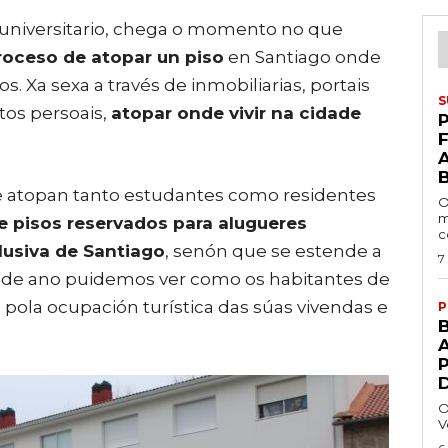
o universitario, chega o momento no que
proceso de atopar un piso
en Santiago onde
s. Xa sexa a través de inmobiliarias, portais
S
tos persoais,
atopar onde vivir na cidade
P
e atopan tanto estudantes como residentes
O
m
e pisos reservados para alugueres
c
lusiva de Santiago
, senón que se estende a
7
os de ano puidemos ver como os habitantes de
a
pola ocupación turística das súas vivendas e
P
A
O
V