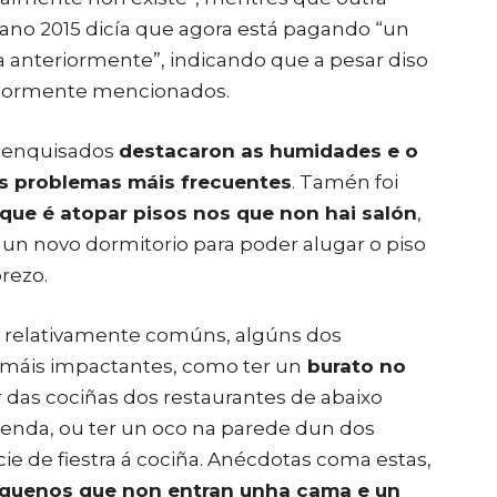
 ano 2015 dicía que agora está pagando “un
 anteriormente”, indicando que a pesar diso
riormente mencionados.
s enquisados
destacaron as humidades e o
os problemas máis frecuentes
. Tamén foi
ue é atopar pisos nos que non hai salón
,
 nun novo dormitorio para poder alugar o piso
prezo.
n relativamente comúns, algúns dos
máis impactantes, como ter un
burato no
 das cociñas dos restaurantes de abaixo
nda, ou ter un oco na parede dun dos
e de fiestra á cociña. Anécdotas coma estas,
equenos que non entran unha cama e un