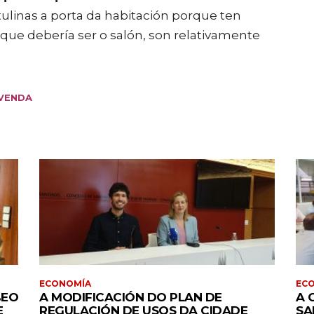
rtulinas a porta da habitación porque ten
n que debería ser o salón, son relativamente
IVENDA
ECONOMÍA
EC
BEO
A MODIFICACIÓN DO PLAN DE
A 
E
REGULACIÓN DE USOS DA CIDADE
SA