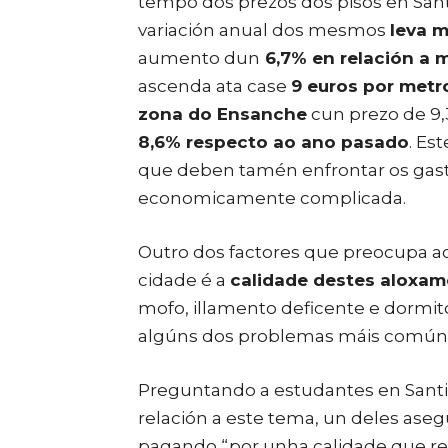
tempo dos prezos dos pisos en San
variación anual dos mesmos
leva m
aumento dun
6,7% en relación a 
ascenda ata case
9 euros por metr
zona do Ensanche
cun prezo de 9,
8,6% respecto ao ano pasado
. Es
que deben tamén enfrontar os gast
economicamente complicada.
Outro dos factores que preocupa ao
cidade é a
calidade destes aloxa
mofo, illamento deficente e dormi
algúns dos problemas máis común
Preguntando a estudantes en Santi
relación a este tema,
un deles aseg
pagando “por unha calidade que re