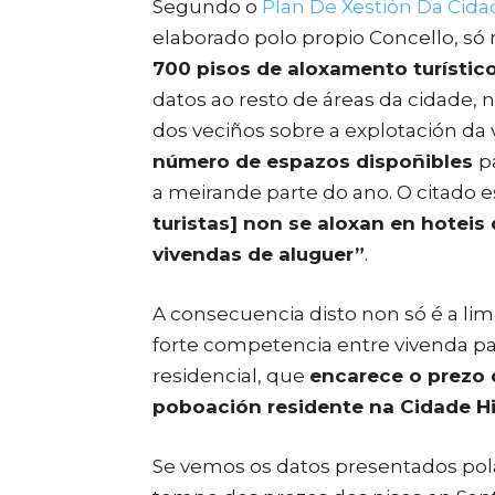
Segundo o
Plan De Xestión Da Cida
elaborado polo propio Concello, só
700 pisos de aloxamento turístic
datos ao resto de áreas da cidade, n
dos veciños sobre a explotación da 
número de espazos dispoñibles
p
a meirande parte do ano. O citado
turistas] non se aloxan en hoteis
vivendas de aluguer”
.
A consecuencia disto non só é a li
forte competencia entre vivenda par
residencial, que
encarece o prezo 
poboación residente na Cidade Hi
Se vemos os datos presentados pol