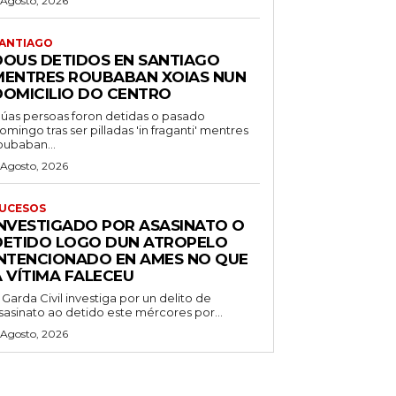
 Agosto, 2026
ANTIAGO
DOUS DETIDOS EN SANTIAGO
MENTRES ROUBABAN XOIAS NUN
DOMICILIO DO CENTRO
úas persoas foron detidas o pasado
omingo tras ser pilladas 'in fraganti' mentres
oubaban...
 Agosto, 2026
UCESOS
INVESTIGADO POR ASASINATO O
DETIDO LOGO DUN ATROPELO
INTENCIONADO EN AMES NO QUE
A VÍTIMA FALECEU
 Garda Civil investiga por un delito de
sasinato ao detido este mércores por...
 Agosto, 2026