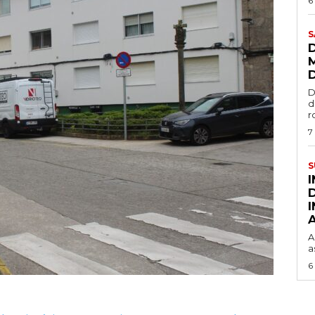
6
S
D
d
r
7
S
A
a
6