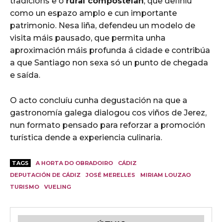
tradicións e o
rural compostelán
, que definiu
como un espazo amplo e cun importante
patrimonio. Nesa liña, defendeu un modelo de
visita máis pausado, que permita unha
aproximación máis profunda á cidade e contribúa
a que Santiago non sexa só un punto de chegada
e saída.
O acto concluíu cunha degustación na que a
gastronomía galega dialogou cos viños de Jerez,
nun formato pensado para reforzar a promoción
turística dende a experiencia culinaria.
TAGS
A HORTA DO OBRADOIRO
CÁDIZ
DEPUTACIÓN DE CÁDIZ
JOSÉ MERELLES
MIRIAM LOUZAO
TURISMO
VUELING