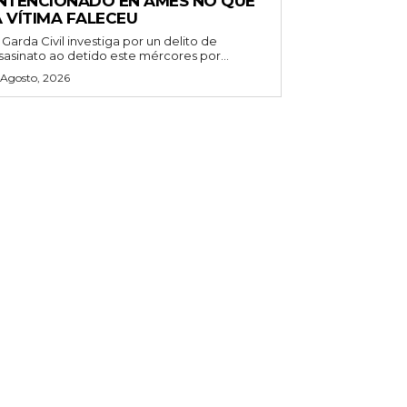
INTENCIONADO EN AMES NO QUE
A VÍTIMA FALECEU
 Garda Civil investiga por un delito de
sasinato ao detido este mércores por...
 Agosto, 2026