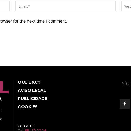
Name:*
Email:*
rowser for the next time I comment.
QUE É XC?
SÍG
AVISO LEGAL
PUBLICIDADE
COOKIES
l
ea
Contacta
Tel:
881 35 20 24