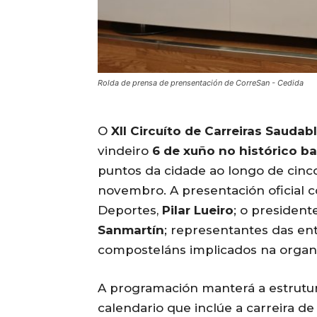
Rolda de prensa de prensentación de CorreSan - Cedida
O
XII Circuíto de Carreiras Sauda
vindeiro
6 de xuño no histórico b
puntos da cidade ao longo de cinco
novembro. A presentación oficial c
Deportes,
Pilar Lueiro
; o president
Sanmartín
; representantes das en
composteláns implicados na organi
A programación manterá a estrutur
calendario que inclúe a carreira de