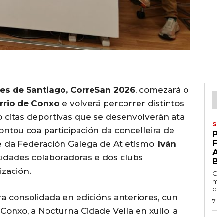
bles de Santiago, CorreSan 2026
, comezará o
arrio de Conxo
e volverá percorrer distintos
 citas deportivas que se desenvolverán ata
S
ontou coa participación da concelleira de
P
e da Federación Galega de Atletismo,
Iván
tidades colaboradoras e dos clubs
zación.
O
m
c
a consolidada en edicións anteriores, cun
7
 Conxo, a Nocturna Cidade Vella en xullo, a