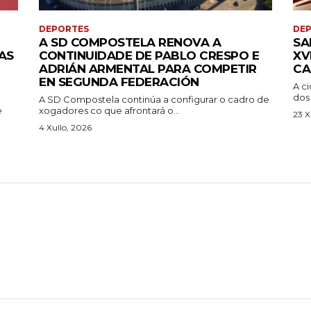
DEPORTES
DE
A SD COMPOSTELA RENOVA A
SA
AS
CONTINUIDADE DE PABLO CRESPO E
XV
ADRIÁN ARMENTAL PARA COMPETIR
CA
EN SEGUNDA FEDERACIÓN
A c
dos 
A SD Compostela continúa a configurar o cadro de
e
xogadores co que afrontará o...
23 X
4 Xullo, 2026