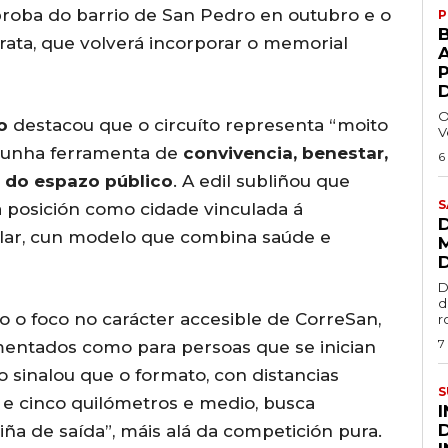
roba do barrio de San Pedro en outubro e o
P
ata, que volverá incorporar o memorial
A
O
o
destacou que o circuíto representa “moito
V
o unha ferramenta de
convivencia, benestar,
6
 do espazo público
. A edil subliñou que
S
a posición como cidade vinculada á
pular, cun modelo que combina saúde e
D
d
 o foco no carácter accesible de CorreSan,
r
7
mentados como para persoas que se inician
o sinalou que o formato, con distancias
S
 e cinco quilómetros e medio, busca
iña de saída”, máis alá da competición pura.