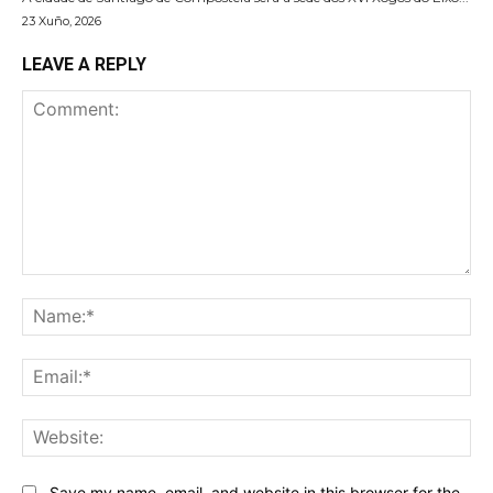
23 Xuño, 2026
LEAVE A REPLY
Comment:
Na
Ema
Web
Save my name, email, and website in this browser for the