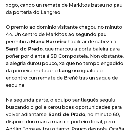
xogo, cando un remate de Markitos bateu no pau
da portería do Langreo.
O premio ao dominio visitante chegou no minuto
44. Un centro de Markitos ao segundo pau
permitiu a
Manu Barreiro
habilitar de cabeza a
Santi de Prado
, que marcou a porta baleira para
poñer por diante á SD Compostela. Non obstante,
a alegría durou pouco, xa que no tempo engadido
da primeira metade, o
Langreo
igualou o
encontro cun remate de Breñé tras un saque de
esquina.
Na segunda parte, o equipo santiagués seguiu
buscando o gol e xerou boas oportunidades para
volver adiantarse.
Santi de Prado
, no minuto 60,
dispuxo dun man a man co porteiro local, pero
Adrián Torre evitou o tanto. Pouco despois, Ocaña