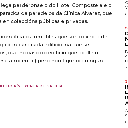
O
galega perdéronse o do Hotel Compostela e o
V
arados da parede os da Clínica Álvarez, que
6
en coleccións públicas e privadas.
S
identifica os inmobles que son obxecto de
gación para cada edificio, na que se
D
s, que no caso do edificio que acolle o
d
erese ambiental) pero non figuraba ningún
r
7
S
O LUGRÍS
XUNTA DE GALICIA
A
a
6