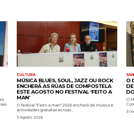
CULTURA
SA
MÚSICA BLUES, SOUL, JAZZ OU ROCK
O 
ENCHERÁ AS RÚAS DE COMPOSTELA
DE
ESTE AGOSTO NO FESTIVAL ‘FEITO A
DO
MAN’
tes
O M
iais
Comp
O festival "Feito a man" 2026 encherá de música e
actividades gratuítas as rúas...
31 X
3 Agosto, 2026