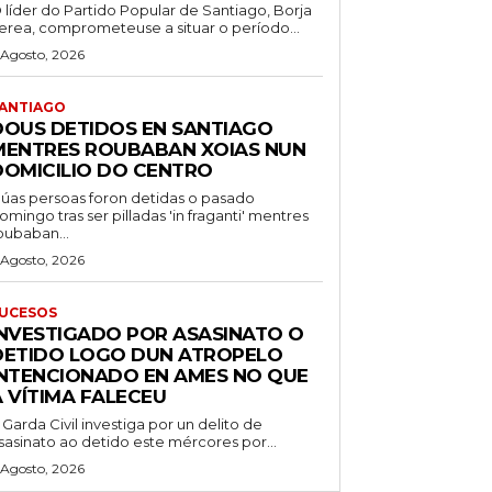
 líder do Partido Popular de Santiago, Borja
erea, comprometeuse a situar o período...
 Agosto, 2026
ANTIAGO
DOUS DETIDOS EN SANTIAGO
MENTRES ROUBABAN XOIAS NUN
DOMICILIO DO CENTRO
úas persoas foron detidas o pasado
omingo tras ser pilladas 'in fraganti' mentres
oubaban...
 Agosto, 2026
UCESOS
INVESTIGADO POR ASASINATO O
DETIDO LOGO DUN ATROPELO
INTENCIONADO EN AMES NO QUE
A VÍTIMA FALECEU
 Garda Civil investiga por un delito de
sasinato ao detido este mércores por...
 Agosto, 2026