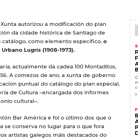
 Xunta autorizou a modificación do plan
ción da cidade histórica de Santiago de
 catálogo, como elemento específico,
o
S
 Urbano Lugrís (1908-1973).
P
laría, actualmente da cadea 100 Montaditos,
 56. A comezos de ano, a xunta de goberno
O
m
cación puntual do catálogo do plan especial,
c
ería de Cultura –encargada dos informes
7
nio cultural–.
P
ntón Bar América e foi o último dos que o
A
da se conserva no lugar para o que fora
os artistas galegos máis destacados do